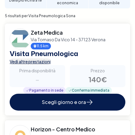
Dalla più vicina a te
economica
disponibile
5 risultati per Visita Pneumologica Sona
Zeta Medica
Via Tomaso Da Vico 14 - 37123 Verona
11.5 km
Visita Pneumologica
Vedi altre prestazioni
Prima disponibilità
Prezzo
-
140€
Pagamento in sede
Conferma immediata
Scegli giorno e ora
Horizon - Centro Medico