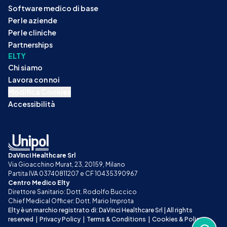
Software medico di base
Per le aziende
Per le cliniche
Partnerships
ELTY
Chi siamo
Lavora con noi
Modifica Cookies
Accessibilità
DaVinci Healthcare Srl
Via Gioacchino Murat, 23, 20159, Milano
Partita IVA 03740811207 e CF 10435390967
Centro Medico Elty
Direttore Sanitario: Dott. Rodolfo Buccico
Chief Medical Officer: Dott. Mario Improta
Elty è un marchio registrato di: DaVinci Healthcare Srl | All rights 
reserved
|
Privacy Policy
|
Terms & Conditions
|
Cookies & Policy