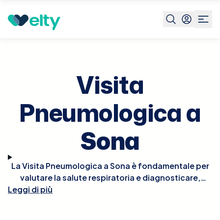
Prenota visita
Visita Pneumologica
Sona
Visita
Pneumologica a
Sona
La Visita Pneumologica a Sona è fondamentale per
valutare la salute respiratoria e diagnosticare,
Leggi di più
monitorare e trattare disturbi polmonari e delle vie
respiratorie. Durante la visita, il pneumologo
esaminerà la tua storia clinica, eseguirà un esame