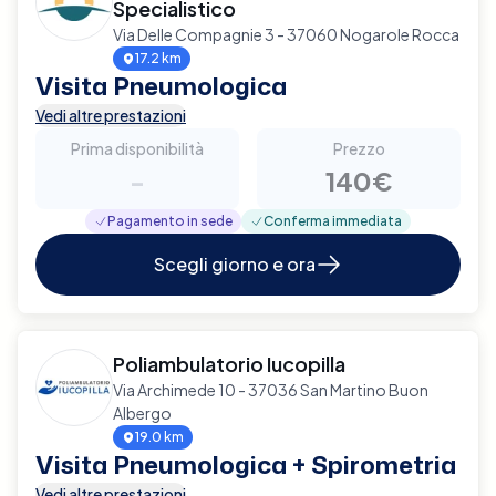
Specialistico
Via Delle Compagnie 3 - 37060 Nogarole Rocca
17.2 km
Visita Pneumologica
Vedi altre prestazioni
Prima disponibilità
Prezzo
-
140€
Pagamento in sede
Conferma immediata
Scegli giorno e ora
Poliambulatorio Iucopilla
Via Archimede 10 - 37036 San Martino Buon
Albergo
19.0 km
Visita Pneumologica + Spirometria
Vedi altre prestazioni