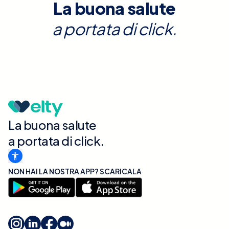
La buona salute
a portata di click.
La buona salute
a portata di click.
NON HAI LA NOSTRA APP? SCARICALA