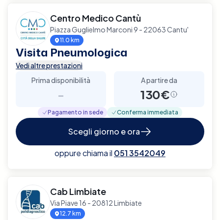
Centro Medico Cantù
Piazza Guglielmo Marconi 9 - 22063 Cantu'
11.0 km
Visita Pneumologica
Vedi altre prestazioni
Prima disponibilità
A partire da
-
130€
Pagamento in sede
Conferma immediata
Scegli giorno e ora
oppure chiama il
051 3542049
Cab Limbiate
Via Piave 16 - 20812 Limbiate
12.7 km