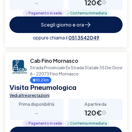
-
120€
Pagamento in sede
Conferma immediata
Scegli giorno e ora
oppure chiama il
051 3542049
Cab Fino Mornasco
Strada Provinciale Ex Strada Statale 35 Dei Giovi
6 - 22073 Fino Mornasco
10.2 km
Visita Pneumologica
Vedi altre prestazioni
Prima disponibilità
A partire da
-
120€
Pagamento in sede
Conferma immediata