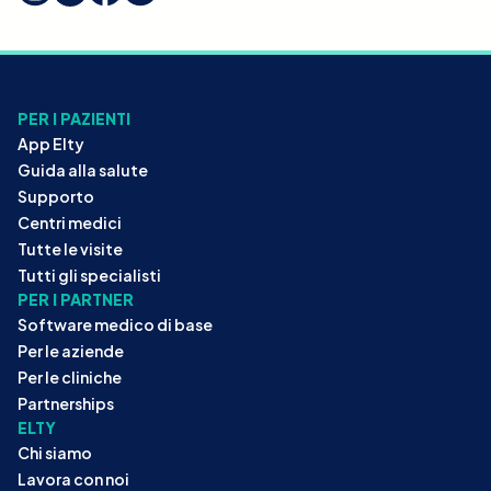
PER I PAZIENTI
App Elty
Guida alla salute
Supporto
Centri medici
Tutte le visite
Tutti gli specialisti
PER I PARTNER
Software medico di base
Per le aziende
Per le cliniche
Partnerships
ELTY
Chi siamo
Lavora con noi