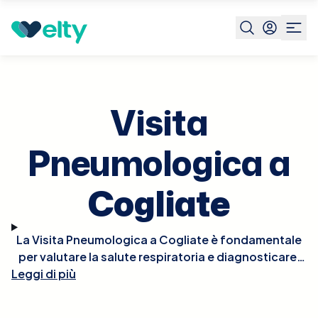
Prenota visita
Visita Pneumologica
Cogliate
Visita
Pneumologica a
Cogliate
La Visita Pneumologica a Cogliate è fondamentale
per valutare la salute respiratoria e diagnosticare,
Leggi di più
monitorare e trattare disturbi polmonari e delle vie
respiratorie. Durante la visita, il pneumologo
esaminerà la tua storia clinica, eseguirà un esame