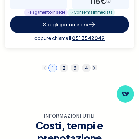
-
115€
Pagamento in sede
Conferma immediata
Scegli giorno e ora
oppure chiama il
051 3542049
1
2
3
4
INFORMAZIONI UTILI
Costi, tempi e
prenotazione