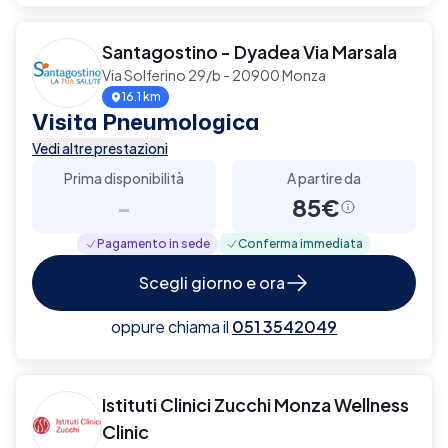
Santagostino - Dyadea Via Marsala
Via Solferino 29/b - 20900 Monza
16.1 km
Visita Pneumologica
Vedi altre prestazioni
Prima disponibilità
A partire da
-
85€
Pagamento in sede
Conferma immediata
Scegli giorno e ora
oppure chiama il
051 3542049
Istituti Clinici Zucchi Monza Wellness
Clinic