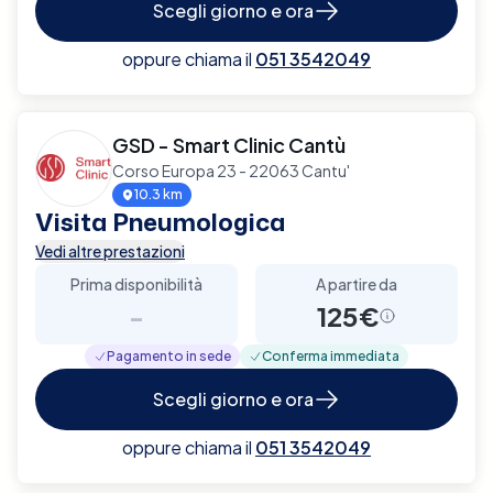
Scegli giorno e ora
oppure chiama il
051 3542049
GSD - Smart Clinic Cantù
Corso Europa 23 - 22063 Cantu'
10.3 km
Visita Pneumologica
Vedi altre prestazioni
Prima disponibilità
A partire da
-
125€
Pagamento in sede
Conferma immediata
Scegli giorno e ora
oppure chiama il
051 3542049