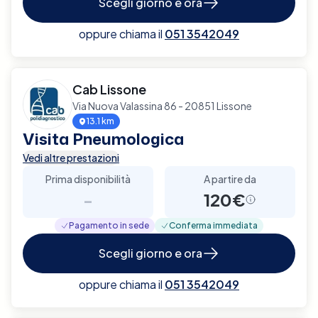
Scegli giorno e ora
oppure chiama il
051 3542049
Cab Lissone
Via Nuova Valassina 86 - 20851 Lissone
13.1 km
Visita Pneumologica
Vedi altre prestazioni
Prima disponibilità
A partire da
-
120€
Pagamento in sede
Conferma immediata
Scegli giorno e ora
oppure chiama il
051 3542049