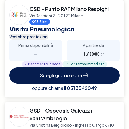
GSD - Punto RAF Milano Respighi
Via Respighi 2 - 20122 Milano
13.5 km
Visita Pneumologica
Vedi altre prestazioni
Prima disponibilità
A partire da
-
170€
Pagamento in sede
Conferma immediata
Scegli giorno e ora
oppure chiama il
051 3542049
GSD - Ospedale Galeazzi
Sant'Ambrogio
Via Cristina Belgioioso - Ingresso Cargo 8/10