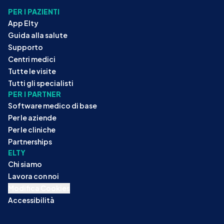
PER I PAZIENTI
App Elty
Guida alla salute
Supporto
Centri medici
Tutte le visite
Tutti gli specialisti
PER I PARTNER
Software medico di base
Per le aziende
Per le cliniche
Partnerships
ELTY
Chi siamo
Lavora con noi
Modifica Cookies
Accessibilità