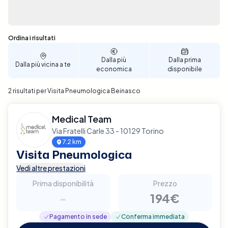
Sono stati trovati 2 risultati
Ordina i risultati
Dalla più
Dalla prima
Dalla più vicina a te
economica
disponibile
2 risultati per Visita Pneumologica Beinasco
Medical Team
Via Fratelli Carle 33 - 10129 Torino
7.2 km
Visita Pneumologica
Vedi altre prestazioni
Prima disponibilità
Prezzo
-
194€
Pagamento in sede
Conferma immediata