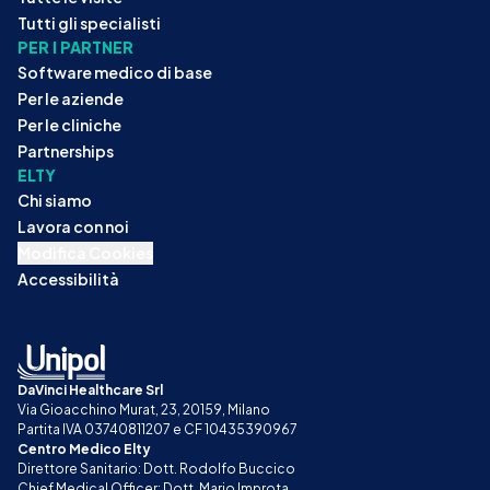
Tutti gli specialisti
PER I PARTNER
Software medico di base
Per le aziende
Per le cliniche
Partnerships
ELTY
Chi siamo
Lavora con noi
Modifica Cookies
Accessibilità
DaVinci Healthcare Srl
Via Gioacchino Murat, 23, 20159, Milano
Partita IVA 03740811207 e CF 10435390967
Centro Medico Elty
Direttore Sanitario: Dott. Rodolfo Buccico
Chief Medical Officer: Dott. Mario Improta