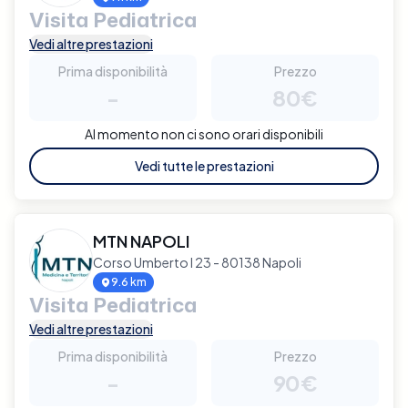
Visita Pediatrica
Vedi altre prestazioni
Prima disponibilità
Prezzo
-
80€
Al momento non ci sono orari disponibili
Vedi tutte le prestazioni
MTN NAPOLI
Corso Umberto I 23 - 80138 Napoli
9.6 km
Visita Pediatrica
Vedi altre prestazioni
Prima disponibilità
Prezzo
-
90€