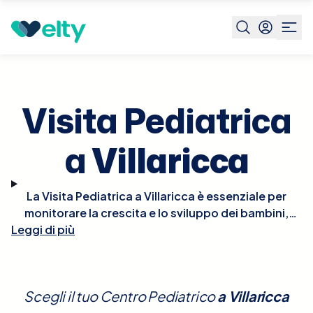
Prenota visita
Visita Pediatrica
Villaricca
Visita Pediatrica
a
Villaricca
La Visita Pediatrica a Villaricca è essenziale per
monitorare la crescita e lo sviluppo dei bambini,
Leggi di più
nonché per la prevenzione e il trattamento di
eventuali patologie. Durante la visita, il pediatra
effettuerà un controllo completo che include la
valutazione della crescita fisica, dello sviluppo
Scegli il tuo Centro Pediatrico
a
Villaricca
neurologico e comportamentale, e del benessere