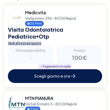
Medicvita
Via Epomeo 296 - 80126 Napoli
20.9 km
Visita Odontoiatrica
Pediatrica+Otp
Vedi altre prestazioni
Prima disponibilità
Prezzo
-
100€
Pagamento in sede
Scegli giorno e ora
MTN PIANURA
Via San Donato 3 - 80126 Napoli
7.1 km