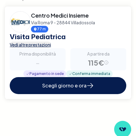
Centro Medici Insieme
Via Roma 9 - 28844 Villadossola
77 m
Visita Pediatrica
Vedi altre prestazioni
Prima disponibilità
A partire da
-
115€
Pagamento in sede
Conferma immediata
Scegli giorno e ora