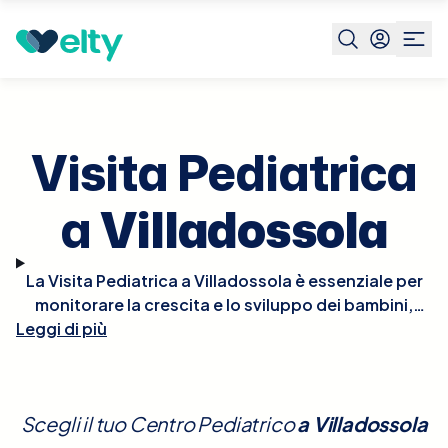
Prenota visita
Visita Pediatrica
Villadossola
Visita Pediatrica
a
Villadossola
La Visita Pediatrica a Villadossola è essenziale per
monitorare la crescita e lo sviluppo dei bambini,
Leggi di più
nonché per la prevenzione e il trattamento di
eventuali patologie. Durante la visita, il pediatra
effettuerà un controllo completo che include la
valutazione della crescita fisica, dello sviluppo
Scegli il tuo Centro Pediatrico
a
Villadossola
neurologico e comportamentale, e del benessere