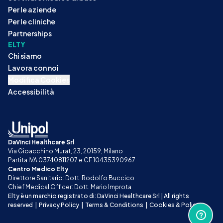
Per le aziende
Per le cliniche
Partnerships
ELTY
Chi siamo
Lavora con noi
Modifica Cookies
Accessibilità
DaVinci Healthcare Srl
Via Gioacchino Murat, 23, 20159, Milano
Partita IVA 03740811207 e CF 10435390967
Centro Medico Elty
Direttore Sanitario: Dott. Rodolfo Buccico
Chief Medical Officer: Dott. Mario Improta
Elty è un marchio registrato di: DaVinci Healthcare Srl | All rights 
reserved
|
Privacy Policy
|
Terms & Conditions
|
Cookies & Policy