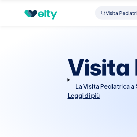
Prenota visita
Visita Pediatrica
Soliera
Visita
La Visita Pediatrica a
Leggi di più
nonché per la prevenzi
effettuerà un controllo
neurologico e comp
controllati i paramet
nazionale, e dis