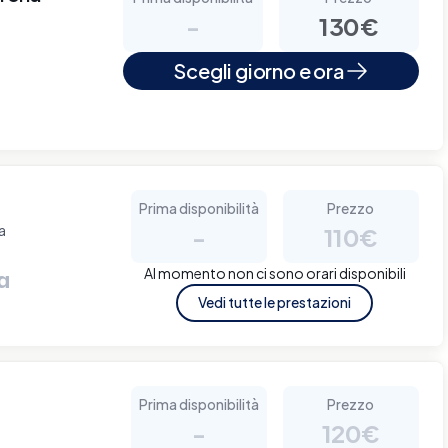
-
130€
Scegli giorno e ora
Prima disponibilità
Prezzo
a
-
110€
Al momento non ci sono orari disponibili
a
Vedi tutte le prestazioni
Prima disponibilità
Prezzo
-
120€