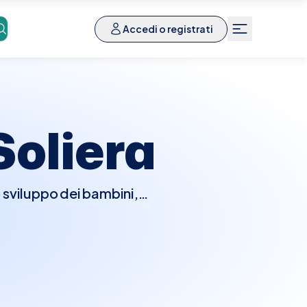
Accedi o registrati
Soliera
o sviluppo dei bambini,
 la visita, il pediatra
a fisica, dello sviluppo
bino. Saranno anche
l calendario vaccinale
danti la salute e