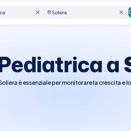
 Pediatrica a
 Soliera è essenziale per monitorare la crescita e l
one e il trattamento di eventuali patologie. Durante
 completo che include la valutazione della crescit
ortamentale, e del benessere generale del bam
ri vitali, somministrate le vaccinazioni secondo i
cusse eventuali preoccupazioni dei genitori riguar