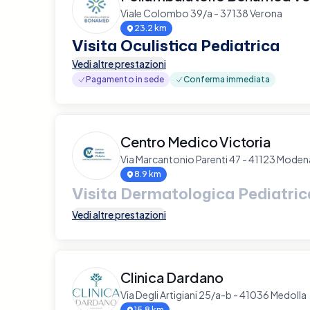
Viale Colombo 39/a - 37138 Verona
23.2 km
Visita Oculistica Pediatrica
Vedi altre prestazioni
Pagamento in sede
Conferma immediata
Centro Medico Victoria
Via Marcantonio Parenti 47 - 41123 Moden
8.9 km
Visita Dermatologica Pediatric
Vedi altre prestazioni
Clinica Dardano
Via Degli Artigiani 25/a-b - 41036 Medolla
15.8 km