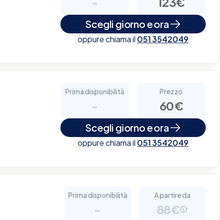
-
123€
Scegli giorno e ora
oppure chiama il
051 3542049
Prima disponibilità
Prezzo
-
60€
Scegli giorno e ora
oppure chiama il
051 3542049
Prima disponibilità
A partire da
-
88€