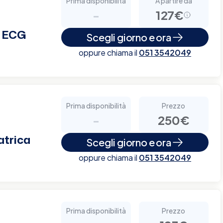
Prima disponibilità
A partire da
-
127€
+ ECG
Scegli giorno e ora
oppure chiama il
051 3542049
Prima disponibilità
Prezzo
-
250€
atrica
Scegli giorno e ora
oppure chiama il
051 3542049
Prima disponibilità
Prezzo