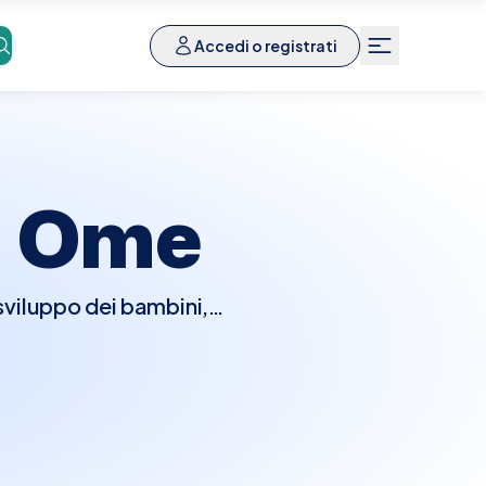
Accedi o registrati
a
Ome
 sviluppo dei bambini,
 la visita, il pediatra
a fisica, dello sviluppo
bino. Saranno anche
l calendario vaccinale
danti la salute e