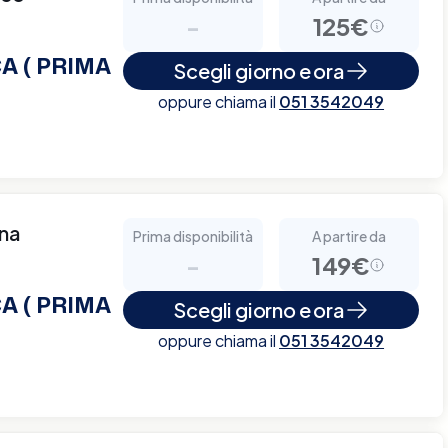
-
125€
A ( PRIMA
Scegli giorno e ora
oppure chiama il
051 3542049
nna
Prima disponibilità
A partire da
-
149€
A ( PRIMA
Scegli giorno e ora
oppure chiama il
051 3542049