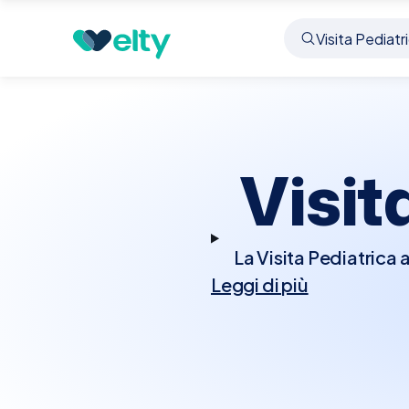
Prenota visita
Visita Pediatrica
Ome
Visit
La Visita Pediatrica 
Leggi di più
nonché per la prevenzi
effettuerà un controllo
neurologico e comp
controllati i paramet
nazionale, e dis