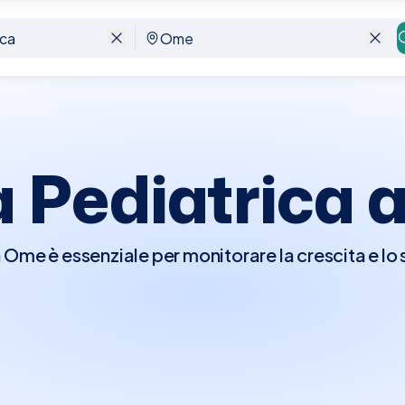
a Pediatrica 
a Ome è essenziale per monitorare la crescita e lo
one e il trattamento di eventuali patologie. Durante
 completo che include la valutazione della crescit
ortamentale, e del benessere generale del bam
ri vitali, somministrate le vaccinazioni secondo i
cusse eventuali preoccupazioni dei genitori riguar