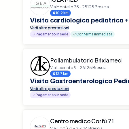
Via Montello 75 - 25128 Brescia
10.9 km
Visita cardiologica pediatrica 
Vedi altre prestazioni
Pagamento in sede
Conferma immediata
Poliambulatorio Brixiamed
Via Labirinto 9 - 26125 Brescia
12.7 km
Visita Gastroenterologica Pedi
Vedi altre prestazioni
Pagamento in sede
Centro medico Corfù 71
Via Corfù 71 - 25124 Brescia