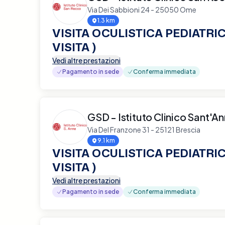
Via Dei Sabbioni 24 - 25050 Ome
1.3 km
VISITA OCULISTICA PEDIATRIC
VISITA )
Vedi altre prestazioni
Pagamento in sede
Conferma immediata
GSD - Istituto Clinico Sant'A
Via Del Franzone 31 - 25121 Brescia
9.1 km
VISITA OCULISTICA PEDIATRIC
VISITA )
Vedi altre prestazioni
Pagamento in sede
Conferma immediata