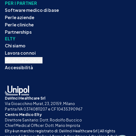
PER I PARTNER
Software medico di base
Per le aziende
Per le cliniche
Partnerships
ELTY
Chi siamo
Lavora con noi
Modifica Cookies
Accessibilità
DaVinci Healthcare Srl
Via Gioacchino Murat, 23, 20159, Milano
Partita IVA 03740811207 e CF 10435390967
Centro Medico Elty
Direttore Sanitario: Dott. Rodolfo Buccico
Chief Medical Officer: Dott. Mario Improta
Elty è un marchio registrato di: DaVinci Healthcare Srl | All rights 