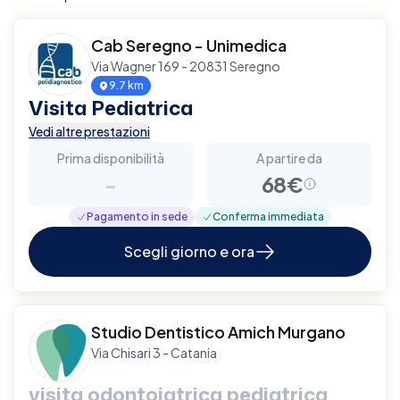
Cab Seregno - Unimedica
Via Wagner 169 - 20831 Seregno
9.7 km
Visita Pediatrica
Vedi altre prestazioni
Prima disponibilità
A partire da
-
68€
Pagamento in sede
Conferma immediata
Scegli giorno e ora
Studio Dentistico Amich Murgano
Via Chisari 3 - Catania
visita odontoiatrica pediatrica