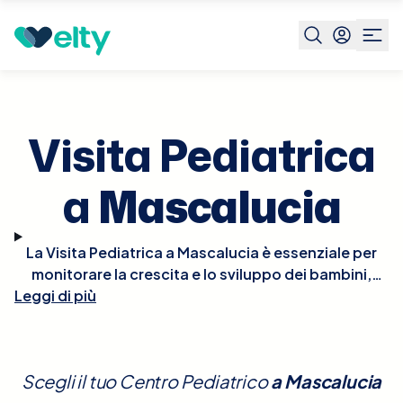
Prenota visita
Visita Pediatrica
Mascalucia
Visita Pediatrica
a
Mascalucia
La Visita Pediatrica a Mascalucia è essenziale per
monitorare la crescita e lo sviluppo dei bambini,
Leggi di più
nonché per la prevenzione e il trattamento di
eventuali patologie. Durante la visita, il pediatra
effettuerà un controllo completo che include la
valutazione della crescita fisica, dello sviluppo
Scegli il tuo Centro Pediatrico
a
Mascalucia
neurologico e comportamentale, e del benessere