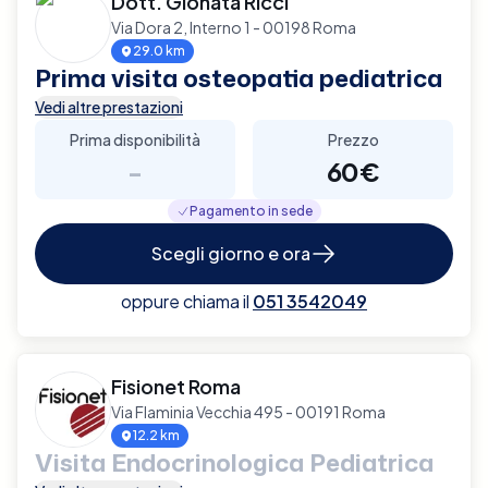
Dott. Gionata Ricci
Via Dora 2, Interno 1 - 00198 Roma
29.0 km
Prima visita osteopatia pediatrica
Vedi altre prestazioni
Prima disponibilità
Prezzo
-
60€
Pagamento in sede
Scegli giorno e ora
oppure chiama il
051 3542049
Fisionet Roma
Via Flaminia Vecchia 495 - 00191 Roma
12.2 km
Visita Endocrinologica Pediatrica