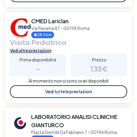
CMED Lariclan
Via Panama 87 - 00198 Roma
28.5 km
Visita Pediatrica
Vedi altre prestazioni
Prima disponibilità
Prezzo
-
135€
Al momento non ci sono orari disponibili
Vedi tutte le prestazioni
LABORATORIO ANALISI CLINICHE
GIANTURCO
Piazza Gentile Da Fabriano 7 - 00196 Roma