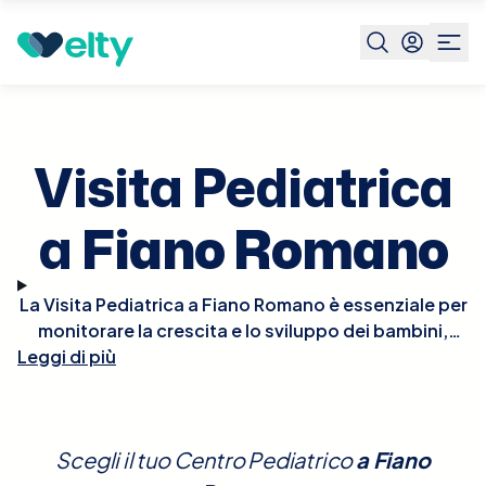
Prenota visita
Visita Pediatrica
Fiano Romano
Visita Pediatrica
a
Fiano Romano
La Visita Pediatrica a Fiano Romano è essenziale per
monitorare la crescita e lo sviluppo dei bambini,
Leggi di più
nonché per la prevenzione e il trattamento di
eventuali patologie. Durante la visita, il pediatra
effettuerà un controllo completo che include la
valutazione della crescita fisica, dello sviluppo
Scegli il tuo Centro Pediatrico
a
Fiano
neurologico e comportamentale, e del benessere