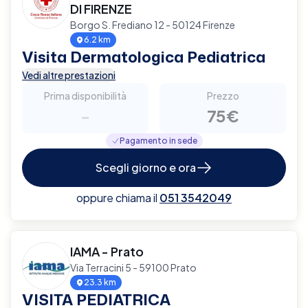
DI FIRENZE
Borgo S. Frediano 12 - 50124 Firenze
6.2 km
Visita Dermatologica Pediatrica
Vedi altre prestazioni
Prima disponibilità
Prezzo
-
75€
Pagamento in sede
Scegli giorno e ora
oppure chiama il
051 3542049
IAMA - Prato
Via Terracini 5 - 59100 Prato
23.3 km
VISITA PEDIATRICA