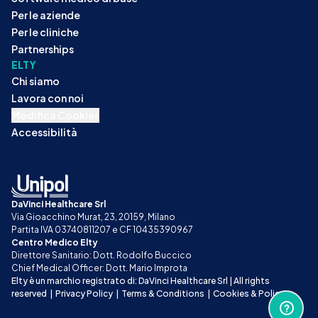
Per le aziende
Per le cliniche
Partnerships
ELTY
Chi siamo
Lavora con noi
Modifica Cookies
Accessibilità
DaVinci Healthcare Srl
Via Gioacchino Murat, 23, 20159, Milano
Partita IVA 03740811207 e CF 10435390967
Centro Medico Elty
Direttore Sanitario: Dott. Rodolfo Buccico
Chief Medical Officer: Dott. Mario Improta
Elty è un marchio registrato di: DaVinci Healthcare Srl | All rights 
reserved
|
Privacy Policy
|
Terms & Conditions
|
Cookies & Policy