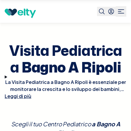
Prenota visita
Visita Pediatrica
Bagno A Ripoli
Visita Pediatrica
a
Bagno A Ripoli
La Visita Pediatrica a Bagno A Ripoli è essenziale per
monitorare la crescita e lo sviluppo dei bambini,
Leggi di più
nonché per la prevenzione e il trattamento di
eventuali patologie. Durante la visita, il pediatra
effettuerà un controllo completo che include la
valutazione della crescita fisica, dello sviluppo
Scegli il tuo Centro Pediatrico
a
Bagno A
neurologico e comportamentale, e del benessere