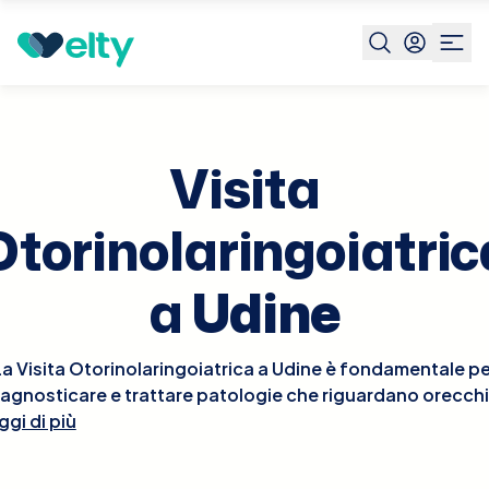
Prenota visita
Visita Otorinolaringoiatrica
Udine
Visita
Otorinolaringoiatric
a
Udine
La Visita Otorinolaringoiatrica a Udine è fondamentale pe
iagnosticare e trattare patologie che riguardano orecchi
ggi di più
aso e gola. Durante la visita, l'otorinolaringoiatra esegui
un esame approfondito delle aree interessate, che può
includere l'osservazione dell'orecchio interno con un