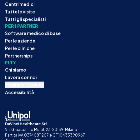
Centri medici
Tutte le visite
Tutti gli specialisti
PER I PARTNER
Software medico di base
Per le aziende
Per le cliniche
Partnerships
ELTY
Chi siamo
Lavora con noi
Modifica Cookies
Accessibilità
DaVinci Healthcare Srl
Via Gioacchino Murat, 23, 20159, Milano
Partita IVA 03740811207 e CF 10435390967