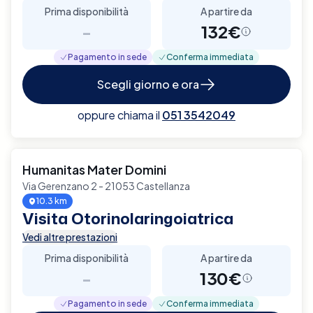
Prima disponibilità
A partire da
-
132€
Pagamento in sede
Conferma immediata
Scegli giorno e ora
oppure chiama il
051 3542049
Humanitas Mater Domini
Via Gerenzano 2 - 21053 Castellanza
10.3 km
Visita Otorinolaringoiatrica
Vedi altre prestazioni
Prima disponibilità
A partire da
-
130€
Pagamento in sede
Conferma immediata