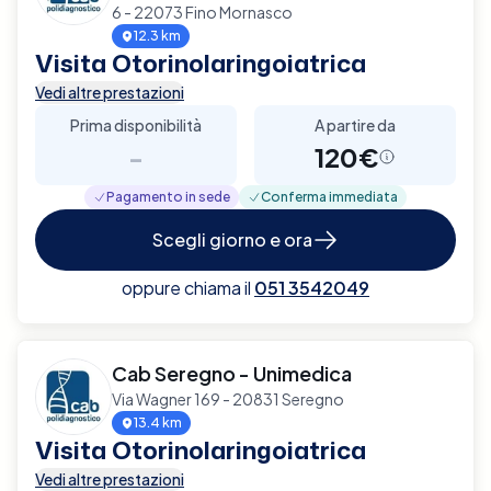
6 - 22073 Fino Mornasco
12.3 km
Visita Otorinolaringoiatrica
Vedi altre prestazioni
Prima disponibilità
A partire da
-
120€
Pagamento in sede
Conferma immediata
Scegli giorno e ora
oppure chiama il
051 3542049
Cab Seregno - Unimedica
Via Wagner 169 - 20831 Seregno
13.4 km
Visita Otorinolaringoiatrica
Vedi altre prestazioni