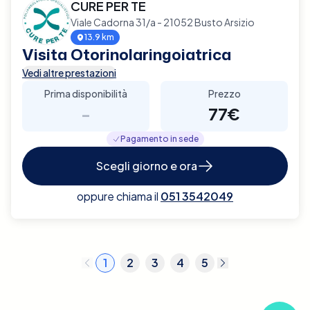
CURE PER TE
Viale Cadorna 31/a - 21052 Busto Arsizio
13.9 km
Visita Otorinolaringoiatrica
Vedi altre prestazioni
Prima disponibilità
Prezzo
-
77€
Pagamento in sede
Scegli giorno e ora
oppure chiama il
051 3542049
1
2
3
4
5