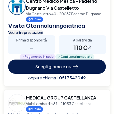
Centro Medico Metica - Paderno
Dugnano Via Castelletto
Via Castelletto 40 - 20037 Paderno Dugnano
9.7 km
Visita Otorinolaringoiatrica
Vedi altre prestazioni
Prima disponibilità
A partire da
-
110€
Pagamento in sede
Conferma immediata
Scegli giorno e ora
oppure chiama il
051 3542049
MEDICAL GROUP CASTELLANZA
Viale Lombardia 87 - 21053 Castellanza
9.9 km