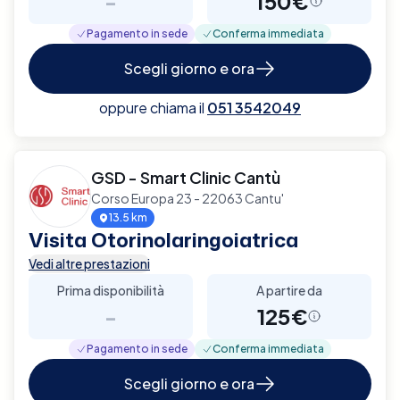
-
150€
Pagamento in sede
Conferma immediata
Scegli giorno e ora
oppure chiama il
051 3542049
GSD - Smart Clinic Cantù
Corso Europa 23 - 22063 Cantu'
13.5 km
Visita Otorinolaringoiatrica
Vedi altre prestazioni
Prima disponibilità
A partire da
-
125€
Pagamento in sede
Conferma immediata
Scegli giorno e ora