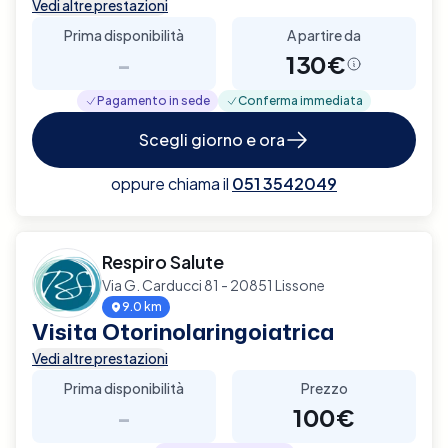
Vedi altre prestazioni
Prima disponibilità
A partire da
-
130€
Pagamento in sede
Conferma immediata
Scegli giorno e ora
oppure chiama il
051 3542049
Respiro Salute
Via G. Carducci 81 - 20851 Lissone
9.0 km
Visita Otorinolaringoiatrica
Vedi altre prestazioni
Prima disponibilità
Prezzo
-
100€