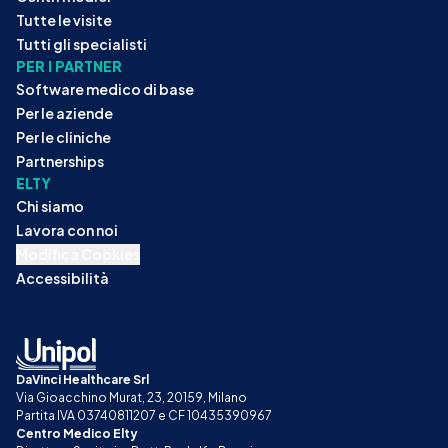
Tutte le visite
Tutti gli specialisti
PER I PARTNER
Software medico di base
Per le aziende
Per le cliniche
Partnerships
ELTY
Chi siamo
Lavora con noi
Modifica Cookies
Accessibilità
DaVinci Healthcare Srl
Via Gioacchino Murat, 23, 20159, Milano
Partita IVA 03740811207 e CF 10435390967
Centro Medico Elty