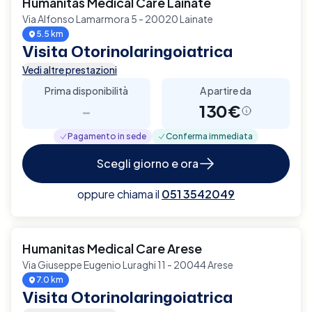
Humanitas Medical Care Lainate
Via Alfonso Lamarmora 5 - 20020 Lainate
5.5 km
Visita Otorinolaringoiatrica
Vedi altre prestazioni
Prima disponibilità
A partire da
-
130€
Pagamento in sede
Conferma immediata
Scegli giorno e ora
oppure chiama il
051 3542049
Humanitas Medical Care Arese
Via Giuseppe Eugenio Luraghi 11 - 20044 Arese
7.0 km
Visita Otorinolaringoiatrica