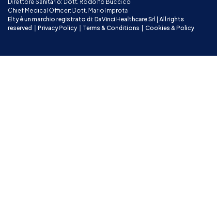
Direttore Sanitario: Dott. Rodolfo Buccico
Chief Medical Officer: Dott. Mario Improta
Elty è un marchio registrato di: DaVinci Healthcare Srl | All rights 
reserved
|
Privacy Policy
|
Terms & Conditions
|
Cookies & Policy