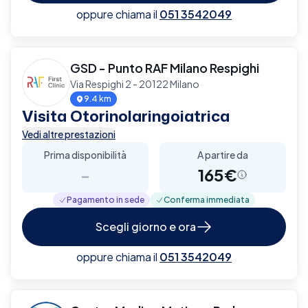
oppure chiama il
051 3542049
GSD - Punto RAF Milano Respighi
Via Respighi 2 - 20122 Milano
9.4 km
Visita Otorinolaringoiatrica
Vedi altre prestazioni
Prima disponibilità
A partire da
-
165€
Pagamento in sede
Conferma immediata
Scegli giorno e ora
oppure chiama il
051 3542049