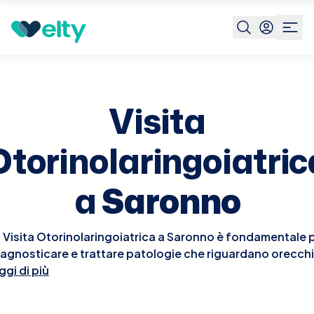
Prenota visita
Visita Otorinolaringoiatrica
Saronno
Visita
Otorinolaringoiatric
a
Saronno
 Visita Otorinolaringoiatrica a Saronno è fondamentale 
iagnosticare e trattare patologie che riguardano orecchi
ggi di più
aso e gola. Durante la visita, l'otorinolaringoiatra esegui
un esame approfondito delle aree interessate, che può
includere l'osservazione dell'orecchio interno con un