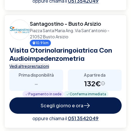
oppure chiama il
051 3542049
Santagostino - Busto Arsizio
Piazza Santa Maria Ang. Via Sant'antonio -
21052 Busto Arsizio
10.9 km
Visita Otorinolaringoiatrica Con
Audioimpedenzometria
Vedi altre prestazioni
Prima disponibilità
A partire da
-
132€
Pagamento in sede
Conferma immediata
Scegli giorno e ora
oppure chiama il
051 3542049