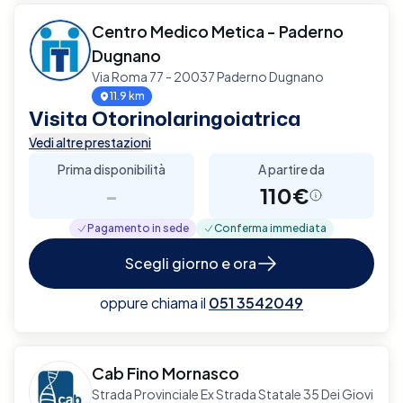
Centro Medico Metica - Paderno
Dugnano
Via Roma 77 - 20037 Paderno Dugnano
11.9 km
Visita Otorinolaringoiatrica
Vedi altre prestazioni
Prima disponibilità
A partire da
-
110€
Pagamento in sede
Conferma immediata
Scegli giorno e ora
oppure chiama il
051 3542049
Cab Fino Mornasco
Strada Provinciale Ex Strada Statale 35 Dei Giovi