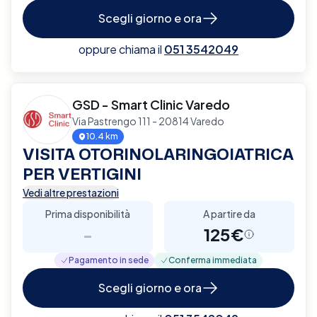
Scegli giorno e ora
oppure chiama il
051 3542049
GSD - Smart Clinic Varedo
Via Pastrengo 111 - 20814 Varedo
10.4 km
VISITA OTORINOLARINGOIATRICA
PER VERTIGINI
Vedi altre prestazioni
Prima disponibilità
A partire da
-
125€
Pagamento in sede
Conferma immediata
Scegli giorno e ora