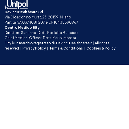
DaVinci Healthcare Srl
Via Gioacchino Murat, 23, 20159, Milano
Partita IVA 03740811207 e CF 10435390967
Centro Medico Elty
Direttore Sanitario: Dott. Rodolfo Buccico
Chief Medical Officer: Dott. Mario Improta
Elty è un marchio registrato di: DaVinci Healthcare Srl | All rights 
reserved
|
Privacy Policy
|
Terms & Conditions
|
Cookies & Policy