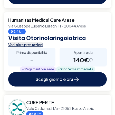
Humanitas Medical Care Arese
Via Giuseppe Eugenio Luraghi 11 - 20044 Arese
8.4 km
Visita Otorinolaringoiatrica
Vedi altre prestazioni
Prima disponibilità
A partire da
-
140€
Pagamento in sede
Conferma immediata
Scegli giorno e ora
CURE PER TE
Viale Cadorna 31/a - 21052 Busto Arsizio
8.8 km