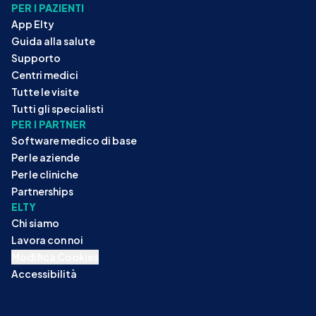
PER I PAZIENTI
App Elty
Guida alla salute
Supporto
Centri medici
Tutte le visite
Tutti gli specialisti
PER I PARTNER
Software medico di base
Per le aziende
Per le cliniche
Partnerships
ELTY
Chi siamo
Lavora con noi
Modifica Cookies
Accessibilità