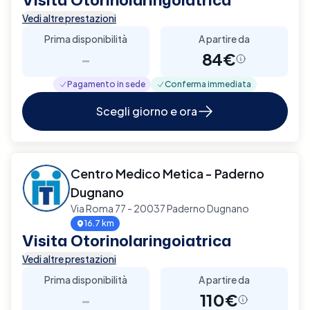
Vedi altre prestazioni
Prima disponibilità
A partire da
-
84€
Pagamento in sede
Conferma immediata
Scegli giorno e ora
Centro Medico Metica - Paderno
Dugnano
Via Roma 77 - 20037 Paderno Dugnano
16.7 km
Visita Otorinolaringoiatrica
Vedi altre prestazioni
Prima disponibilità
A partire da
-
110€