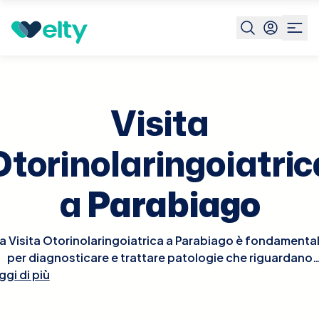
Prenota visita
Visita Otorinolaringoiatrica
Parabiago
Visita
Otorinolaringoiatric
a
Parabiago
a Visita Otorinolaringoiatrica a Parabiago è fondamenta
per diagnosticare e trattare patologie che riguardano
ggi di più
recchie, naso e gola. Durante la visita, l'otorinolaringoiat
seguirà un esame approfondito delle aree interessate, c
può includere l'osservazione dell'orecchio interno con u