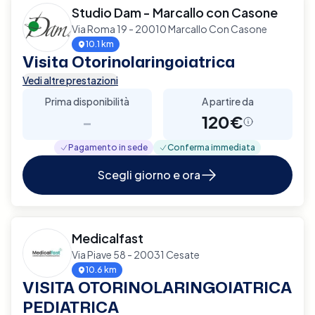
Studio Dam - Marcallo con Casone
Via Roma 19 - 20010 Marcallo Con Casone
10.1 km
Visita Otorinolaringoiatrica
Vedi altre prestazioni
Prima disponibilità
A partire da
-
120€
Pagamento in sede
Conferma immediata
Scegli giorno e ora
Medicalfast
Via Piave 58 - 20031 Cesate
10.6 km
VISITA OTORINOLARINGOIATRICA
PEDIATRICA