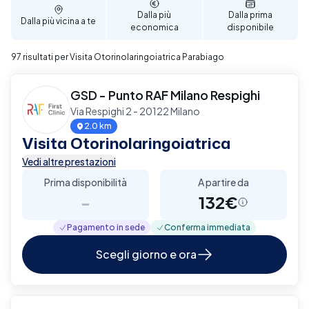
Dalla più
Dalla prima
Dalla più vicina a te
economica
disponibile
97 risultati per Visita Otorinolaringoiatrica Parabiago
GSD - Punto RAF Milano Respighi
Via Respighi 2 - 20122 Milano
2.0 km
Visita Otorinolaringoiatrica
Vedi altre prestazioni
Prima disponibilità
A partire da
-
132€
Pagamento in sede
Conferma immediata
Scegli giorno e ora