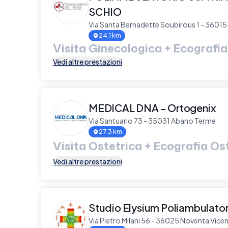
SCHIO
Via Santa Bernadette Soubirous 1 - 36015
24.1 km
Visita Ginecologica + Ecografia
Vedi altre prestazioni
MEDICAL DNA - Ortogenix
Via Santuario 73 - 35031 Abano Terme
27.3 km
Visita Ostetrica + Ecografia Os
Vedi altre prestazioni
Studio Elysium Poliambulator
Via Pietro Milani 56 - 36025 Noventa Vicen