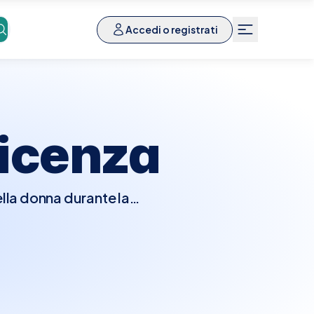
Accedi o registrati
icenza
ella donna durante la
 e dello sviluppo fetale
ita del feto, la sua
ere stili di vita,
on Elty, prenotare una
permette di confrontare