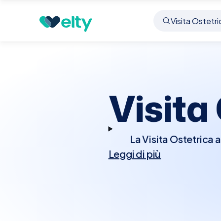
Prenota visita
Visita Ostetrica
Vicenza
Visita
La Visita Ostetrica 
Leggi di più
gravidanza. Durante la 
attraverso esami fi
posizione e il be
alimentazione, gestio
Visita Ostetrica a Vic