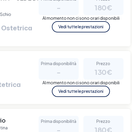
-
180€
 Schio
Al momento non ci sono orari disponibili
 Ostetrica
Vedi tutte le prestazioni
Prima disponibilità
Prezzo
-
130€
Al momento non ci sono orari disponibili
tetrica
Vedi tutte le prestazioni
io
Prima disponibilità
Prezzo
tina
-
180€