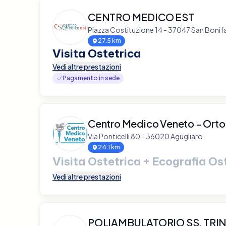
CENTRO MEDICO EST
Piazza Costituzione 14 - 37047 San Bonif
27.5 km
Visita Ostetrica
Vedi altre prestazioni
Pagamento in sede
Centro Medico Veneto - Ort
Via Ponticelli 80 - 36020 Agugliaro
24.1 km
Visita Ostetrica + Ecografia Os
Vedi altre prestazioni
POLIAMBULATORIO SS. TRINI