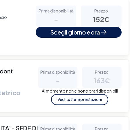
Prima disponibilità
Prezzo
acio
-
152€
Scegli giorno e ora
odont
Prima disponibilità
Prezzo
-
163€
Al momento non ci sono orari disponibili
tetrica
Vedi tutte le prestazioni
TA' - SEDE DI
Prima disponibilità
Prezzo