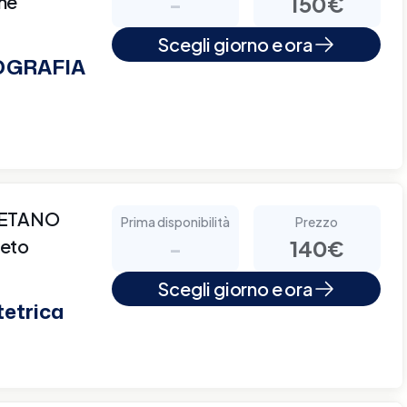
che
-
150€
Scegli giorno e ora
OGRAFIA
AETANO
Prima disponibilità
Prezzo
neto
-
140€
Scegli giorno e ora
tetrica