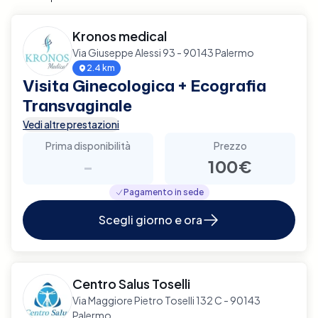
Kronos medical
Via Giuseppe Alessi 93 - 90143 Palermo
2.4 km
Visita Ginecologica + Ecografia
Transvaginale
Vedi altre prestazioni
Prima disponibilità
Prezzo
-
100€
Pagamento in sede
Scegli giorno e ora
Centro Salus Toselli
Via Maggiore Pietro Toselli 132 C - 90143
Palermo