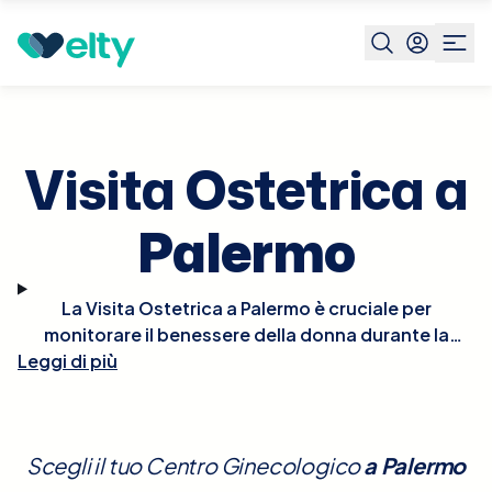
Prenota visita
Visita Ostetrica
Palermo
Visita Ostetrica a
Palermo
La Visita Ostetrica a Palermo è cruciale per
monitorare il benessere della donna durante la
Leggi di più
gravidanza. Durante la visita, l'ostetrico valuterà la
salute della mamma e dello sviluppo fetale
attraverso esami fisici e test come l'ecografia, che
controlla la crescita del feto, la sua posizione e il
Scegli il tuo Centro Ginecologico
a
Palermo
benessere generale. È anche un'opportunità per