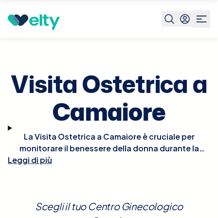
Prenota visita
Visita Ostetrica
Camaiore
Visita Ostetrica a
Camaiore
La Visita Ostetrica a Camaiore è cruciale per
monitorare il benessere della donna durante la
Leggi di più
gravidanza. Durante la visita, l'ostetrico valuterà la
salute della mamma e dello sviluppo fetale
attraverso esami fisici e test come l'ecografia, che
controlla la crescita del feto, la sua posizione e il
Scegli il tuo Centro Ginecologico
benessere generale. È anche un'opportunità per