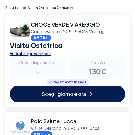
2 risultati per Visita Ostetrica Camaiore
CROCE VERDE VIAREGGIO
Corso Garibaldi 208 - 55049 Viareggio
8.7 km
Visita Ostetrica
Vedi altre prestazioni
Prima disponibilità
Prezzo
-
130€
Pagamento in sede
Scegli giorno e ora
Polo Salute Lucca
Via Del Giardino 286 - 55100 Lucca
19.4 km