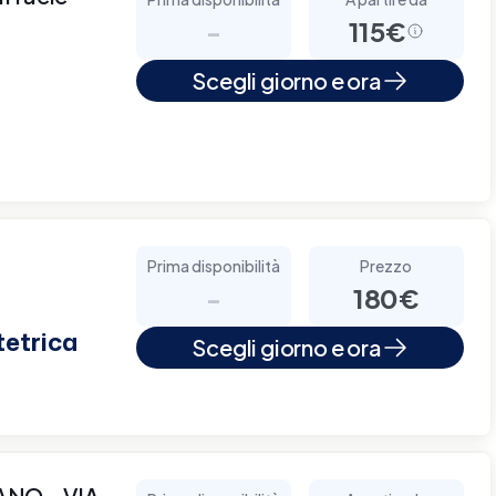
-
115€
Scegli giorno e ora
Prima disponibilità
Prezzo
-
180€
tetrica
Scegli giorno e ora
NO - VIA