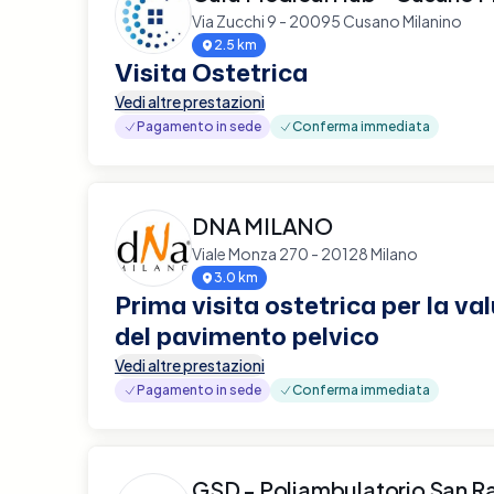
Via Zucchi 9 - 20095 Cusano Milanino
2.5 km
Visita Ostetrica
Vedi altre prestazioni
Pagamento in sede
Conferma immediata
DNA MILANO
Viale Monza 270 - 20128 Milano
3.0 km
Prima visita ostetrica per la va
del pavimento pelvico
Vedi altre prestazioni
Pagamento in sede
Conferma immediata
GSD - Poliambulatorio San R