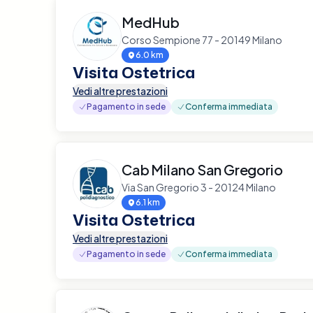
MedHub
Corso Sempione 77 - 20149 Milano
6.0 km
Visita Ostetrica
Vedi altre prestazioni
Pagamento in sede
Conferma immediata
Cab Milano San Gregorio
Via San Gregorio 3 - 20124 Milano
6.1 km
Visita Ostetrica
Vedi altre prestazioni
Pagamento in sede
Conferma immediata