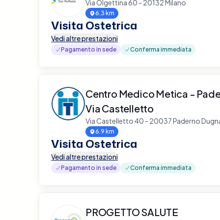
Via Olgettina 60 - 20132 Milano
6.3 km
Visita Ostetrica
Vedi altre prestazioni
Pagamento in sede
Conferma immediata
Centro Medico Metica - Pad
Via Castelletto
Via Castelletto 40 - 20037 Paderno Dug
6.9 km
Visita Ostetrica
Vedi altre prestazioni
Pagamento in sede
Conferma immediata
PROGETTO SALUTE