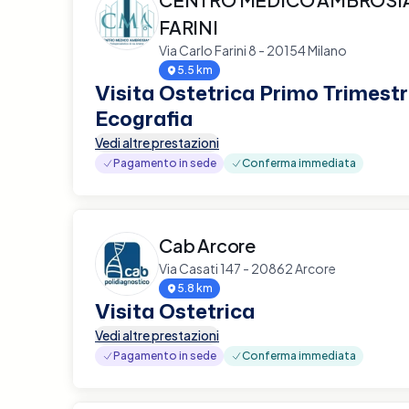
FARINI
Via Carlo Farini 8 - 20154 Milano
5.5 km
Visita Ostetrica Primo Trimestr
Ecografia
Vedi altre prestazioni
Pagamento in sede
Conferma immediata
Cab Arcore
Via Casati 147 - 20862 Arcore
5.8 km
Visita Ostetrica
Vedi altre prestazioni
Pagamento in sede
Conferma immediata