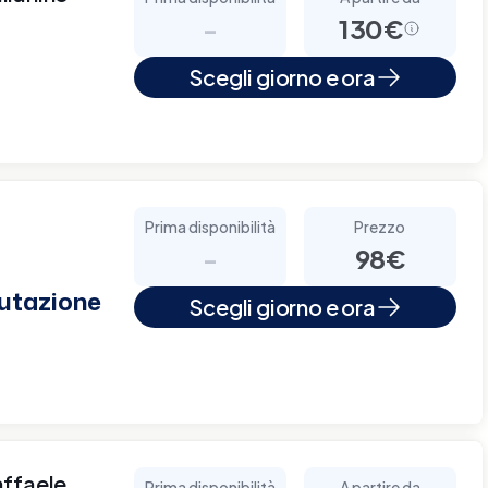
-
130€
Scegli giorno e ora
Prima disponibilità
Prezzo
-
98€
lutazione
Scegli giorno e ora
affaele
Prima disponibilità
A partire da