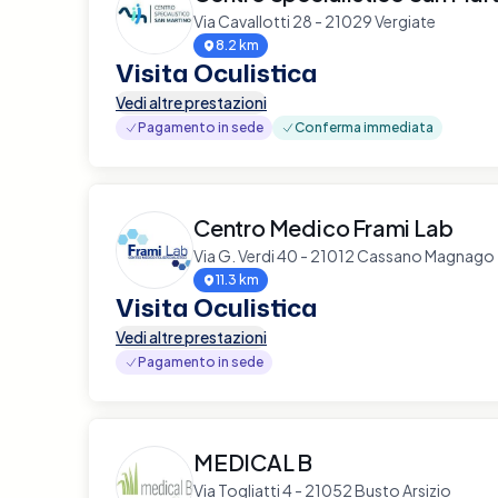
Via Cavallotti 28 - 21029 Vergiate
8.2 km
Visita Oculistica
Vedi altre prestazioni
Pagamento in sede
Conferma immediata
Centro Medico Frami Lab
Via G. Verdi 40 - 21012 Cassano Magnago
11.3 km
Visita Oculistica
Vedi altre prestazioni
Pagamento in sede
MEDICAL B
Via Togliatti 4 - 21052 Busto Arsizio