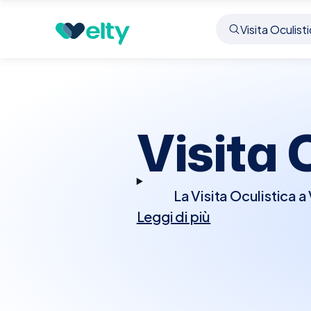
Prenota visita
Visita Oculistica
Vergiate
Visita 
La Visita Oculistica a
Leggi di più
trattare, o prevenire
approfondito che può in
pressione intraoculare
degenerazione macular
una Visita Oculistica 