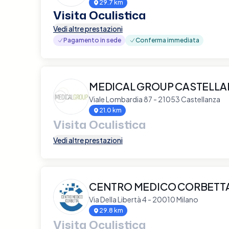
29.7 km
Visita Oculistica
Vedi altre prestazioni
Pagamento in sede
Conferma immediata
MEDICAL GROUP CASTELL
Viale Lombardia 87 - 21053 Castellanza
21.0 km
Visita Oculistica
Vedi altre prestazioni
CENTRO MEDICO CORBETT
Via Della Libertà 4 - 20010 Milano
29.8 km
Visita Oculistica