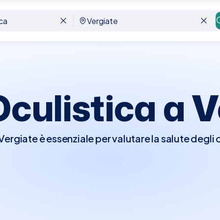
Oculistica a
V
 Vergiate è essenziale per valutare la salute degli
 varie condizioni visive. Durante la visita, l'ocul
cludere test di acuità visiva, esami del fondo oc
 e altri test specifici per rilevare patologie co
e e disturbi refrattivi come miopia o astigmatis
a Vergiate è semplice e conveniente. La nostra pia