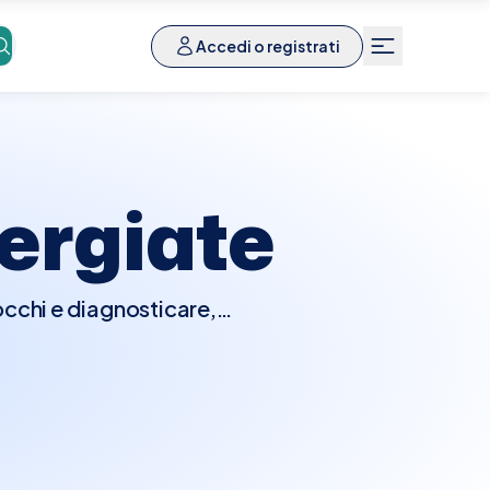
Accedi o registrati
ergiate
 occhi e diagnosticare,
ista eseguirà un esame
ulare, misurazione della
me glaucoma, cataratte,
mo.Con Elty, prenotare
ttaforma ti permette di