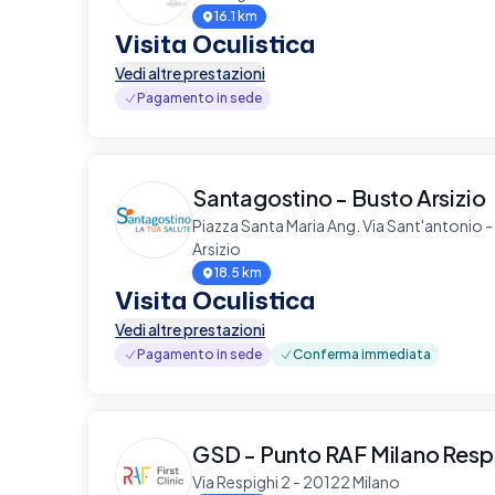
16.1 km
Visita Oculistica
Vedi altre prestazioni
Pagamento in sede
Santagostino - Busto Arsizio
Piazza Santa Maria Ang. Via Sant'antonio 
Arsizio
18.5 km
Visita Oculistica
Vedi altre prestazioni
Pagamento in sede
Conferma immediata
GSD - Punto RAF Milano Resp
Via Respighi 2 - 20122 Milano