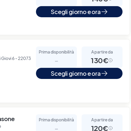
Scegli giorno e ora
Prima disponibilità
A partire da
i Giovi 6 - 22073
-
130€
Scegli giorno e ora
asone
Prima disponibilità
A partire da
e
-
120€