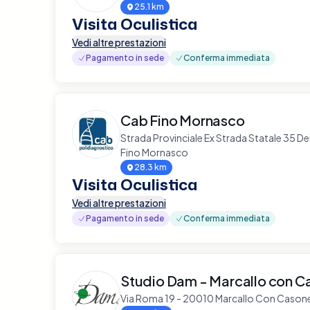
25.1 km
Visita Oculistica
Vedi altre prestazioni
Pagamento in sede
Conferma immediata
Cab Fino Mornasco
Strada Provinciale Ex Strada Statale 35 De
Fino Mornasco
28.3 km
Visita Oculistica
Vedi altre prestazioni
Pagamento in sede
Conferma immediata
Studio Dam - Marcallo con C
Via Roma 19 - 20010 Marcallo Con Cason