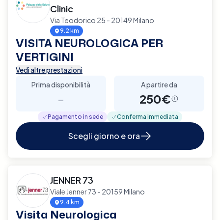
Clinic
Via Teodorico 25 - 20149 Milano
9.2 km
VISITA NEUROLOGICA PER
VERTIGINI
Vedi altre prestazioni
Prima disponibilità
A partire da
-
250€
Pagamento in sede
Conferma immediata
Scegli giorno e ora
JENNER 73
Viale Jenner 73 - 20159 Milano
9.4 km
Visita Neurologica