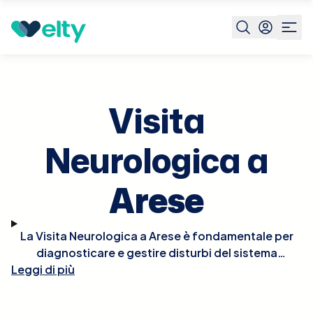
Prenota visita
Visita Neurologica
Arese
Visita
Neurologica a
Arese
La Visita Neurologica a Arese è fondamentale per
diagnosticare e gestire disturbi del sistema
Leggi di più
nervoso. Durante la visita, il neurologo valuterà i
sintomi neurologici, eseguirà un esame neurologico
completo, e potrebbe richiedere test diagnostici