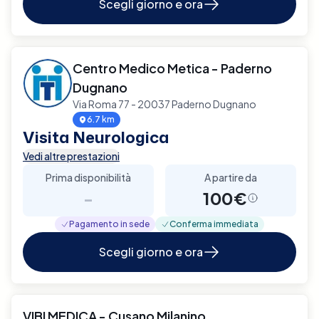
Scegli giorno e ora
Centro Medico Metica - Paderno
Dugnano
Via Roma 77 - 20037 Paderno Dugnano
6.7 km
Visita Neurologica
Vedi altre prestazioni
Prima disponibilità
A partire da
-
100€
Pagamento in sede
Conferma immediata
Scegli giorno e ora
VIBI MEDICA - Cusano Milanino