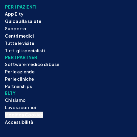
PER I PAZIENTI
App Elty
Guida alla salute
Supporto
Centri medici
Tutte le visite
Tutti gli specialisti
PER I PARTNER
Software medico di base
Per le aziende
Per le cliniche
Partnerships
ELTY
Chi siamo
Lavora con noi
Modifica Cookies
Accessibilità