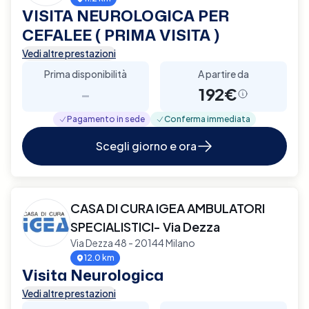
VISITA NEUROLOGICA PER
CEFALEE ( PRIMA VISITA )
Vedi altre prestazioni
Prima disponibilità
A partire da
-
192€
Pagamento in sede
Conferma immediata
Scegli giorno e ora
CASA DI CURA IGEA AMBULATORI
SPECIALISTICI- Via Dezza
Via Dezza 48 - 20144 Milano
12.0 km
Visita Neurologica
Vedi altre prestazioni