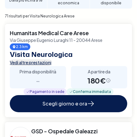
Dalla più vicina a te
economica
disponibile
71 risultati per Visita Neurologica Arese
Humanitas Medical Care Arese
Via Giuseppe Eugenio Luraghi 11 - 20044 Arese
2.3 km
Visita Neurologica
Vedi altre prestazioni
Prima disponibilità
A partire da
-
180€
Pagamento in sede
Conferma immediata
Scegli giorno e ora
GSD - Ospedale Galeazzi