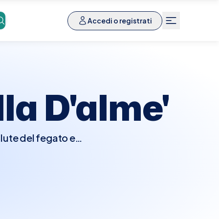
Accedi o registrati
lla D'alme'
alute del fegato e
e malattie del fegato.
uerà un esame fisico e
 o biopsie epatiche per
omi di malattie epatiche o
.Con Elty, trovare e