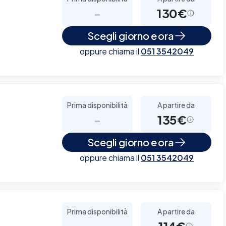
-
130€
Scegli giorno e ora
oppure chiama il
051 3542049
Prima disponibilità
A partire da
-
135€
Scegli giorno e ora
oppure chiama il
051 3542049
Prima disponibilità
A partire da
-
114€