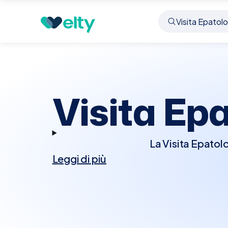
Prenota visita
Visita Epatologica
Villa D'alme'
Visita Ep
La Visita Epatolo
Leggi di più
diagnosticare condizi
Durante la visita, l'
potrebbe prescrivere e
un'analisi più dettagliat
per chi necessita d