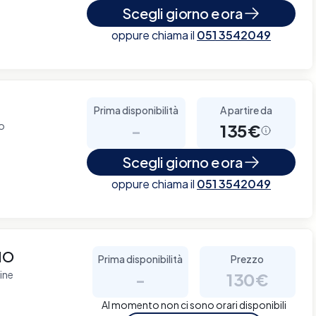
Scegli giorno e ora
oppure chiama il
051 3542049
Prima disponibilità
A partire da
no
-
135€
Scegli giorno e ora
oppure chiama il
051 3542049
NO
Prima disponibilità
Prezzo
ine
-
130€
Al momento non ci sono orari disponibili