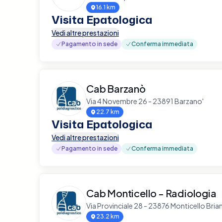
16.1 km
Visita Epatologica
Vedi altre prestazioni
Pagamento in sede
Conferma immediata
Cab Barzanò
Via 4 Novembre 26 - 23891 Barzano'
22.7 km
Visita Epatologica
Vedi altre prestazioni
Pagamento in sede
Conferma immediata
Cab Monticello - Radiologia
Via Provinciale 28 - 23876 Monticello Bria
23.2 km