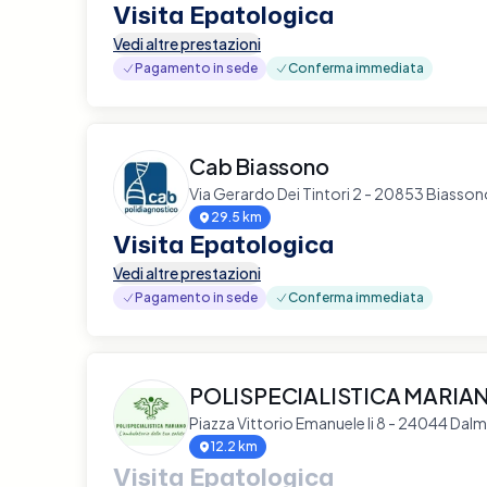
Visita Epatologica
Vedi altre prestazioni
Pagamento in sede
Conferma immediata
Cab Biassono
Via Gerardo Dei Tintori 2 - 20853 Biasso
29.5 km
Visita Epatologica
Vedi altre prestazioni
Pagamento in sede
Conferma immediata
POLISPECIALISTICA MARIA
Piazza Vittorio Emanuele Ii 8 - 24044 Dalm
12.2 km
Visita Epatologica