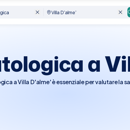
atologica a
Vi
gica a Villa D'alme' è essenziale per valutare la s
oni come epatite, cirrosi, steatosi epatica e altr
epatologo raccoglierà la tua storia medica, effett
sami di laboratorio o di imaging come ecografie
a. Questo tipo di visita è cruciale per chi ha sint
i monitoraggio a seguito di diagnosi preesistenti