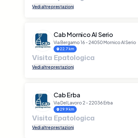
Vedi altre prestazioni
Cab Mornico Al Serio
Via Bergamo 16 - 24050 Mornico Al Serio
22.7 km
Visita Epatologica
Vedi altre prestazioni
Cab Erba
Via Del Lavoro 2 - 22036 Erba
29.9 km
Visita Epatologica
Vedi altre prestazioni