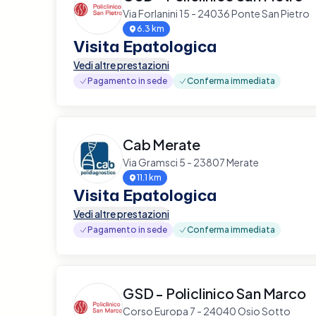
Via Forlanini 15 - 24036 Ponte San Pietro
6.3 km
Visita Epatologica
Vedi altre prestazioni
Pagamento in sede
Conferma immediata
Cab Merate
Via Gramsci 5 - 23807 Merate
11.1 km
Visita Epatologica
Vedi altre prestazioni
Pagamento in sede
Conferma immediata
GSD - Policlinico San Marco
Corso Europa 7 - 24040 Osio Sotto