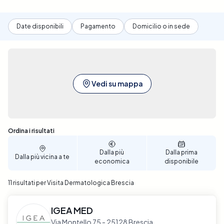
Date disponibili
Pagamento
Domicilio o in sede
Vedi su mappa
Sono stati trovati 11 risultati
Ordina i risultati
Dalla più
Dalla prima
Dalla più vicina a te
economica
disponibile
11 risultati per Visita Dermatologica Brescia
IGEA MED
Via Montello 75 - 25128 Brescia