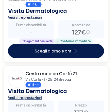
1.4 km
Visita Dermatologica
Vedi altre prestazioni
Prima disponibilità
A partire da
-
127€
Pagamento in sede
Conferma immediata
Scegli giorno e ora
Centro medico Corfù 71
Via Corfù 71 - 25124 Brescia
1.5 km
Visita Dermatologica
Vedi altre prestazioni
Prima disponibilità
Prezzo