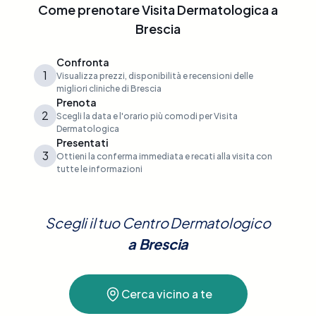
Come prenotare
Visita Dermatologica
a
Brescia
Confronta
1
Visualizza prezzi, disponibilità e recensioni delle
migliori cliniche di Brescia
Prenota
2
Scegli la data e l'orario più comodi per Visita
Dermatologica
Presentati
3
Ottieni la conferma immediata e recati alla visita con
tutte le informazioni
Scegli il tuo Centro Dermatologico
a
Brescia
Cerca vicino a te