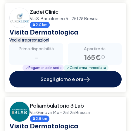
Zadei Clinic
Via S. Bartolomeo 5 - 25128 Brescia
2.0 km
Visita Dermatologica
Vedi altre prestazioni
Prima disponibilità
A partire da
-
165€
Pagamento in sede
Conferma immediata
Scegli giorno e ora
Poliambulatorio 3 Lab
Via Genova 14b - 25125 Brescia
2.8 km
Visita Dermatologica