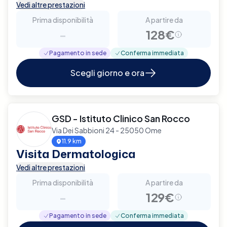
Vedi altre prestazioni
Prima disponibilità
A partire da
-
128€
Pagamento in sede
Conferma immediata
Scegli giorno e ora
GSD - Istituto Clinico San Rocco
Via Dei Sabbioni 24 - 25050 Ome
11.9 km
Visita Dermatologica
Vedi altre prestazioni
Prima disponibilità
A partire da
-
129€
Pagamento in sede
Conferma immediata