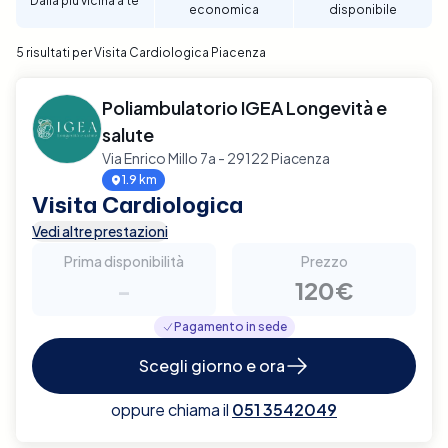
Dalla più vicina a te
economica
disponibile
per garantire un supporto diagnostico completo e
affidabile per la tua salute cardiaca a Piacenza.
5 risultati per Visita Cardiologica Piacenza
Poliambulatorio IGEA Longevità e
salute
Via Enrico Millo 7a - 29122 Piacenza
1.9 km
Visita Cardiologica
Vedi altre prestazioni
Prima disponibilità
Prezzo
-
120€
Pagamento in sede
Scegli giorno e ora
oppure chiama il
051 3542049