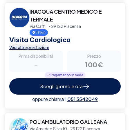
INACQUA CENTRO MEDICO E
TERMALE
Via Caffi 1 - 29122 Piacenza
1.9 km
Visita Cardiologica
Vedi altre prestazioni
Prima disponibilità
Prezzo
-
100€
Pagamento in sede
Scegli giorno e ora
oppure chiama il
051 3542049
POLIAMBULATORIO GALLEANA
Via Amedeo Silva 10 - 29122 Piacenza