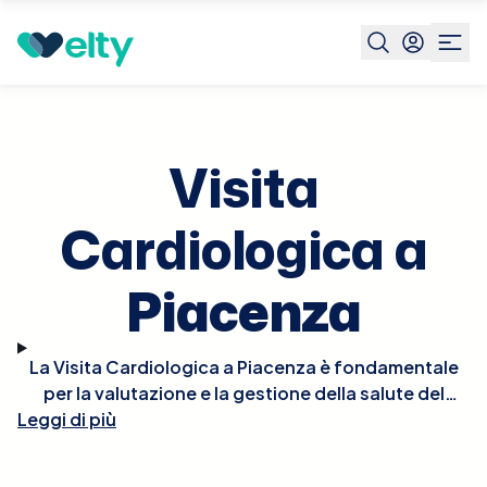
Prenota visita
Visita Cardiologica
Piacenza
Visita
Cardiologica a
Piacenza
La Visita Cardiologica a Piacenza è fondamentale
per la valutazione e la gestione della salute del
Leggi di più
cuore. Durante la visita, il cardiologo effettuerà un
esame fisico approfondito, potrebbe ascoltare il
battito del cuore per rilevare irregolarità e, se