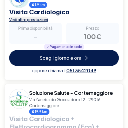
1.9 km
Visita Cardiologica
Vedi altre prestazioni
Prima disponibilità
Prezzo
-
100€
Pagamento in sede
Scegli giorno e ora
oppure chiama il
051 3542049
Soluzione Salute - Cortemaggiore
Via Zanebaldo Gocciadoro 12 - 29016
Cortemaggiore
19.9 km
Visita Cardiologica +
Elettrocardiogramma (Ecg) +