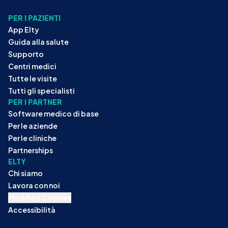
PER I PAZIENTI
App Elty
Guida alla salute
Supporto
Centri medici
Tutte le visite
Tutti gli specialisti
PER I PARTNER
Software medico di base
Per le aziende
Per le cliniche
Partnerships
ELTY
Chi siamo
Lavora con noi
Modifica Cookies
Accessibilità