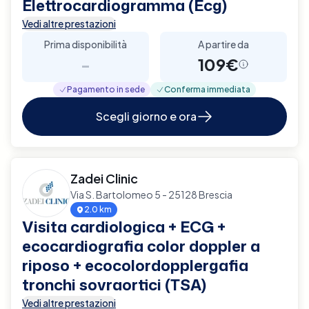
Elettrocardiogramma (Ecg)
Vedi altre prestazioni
Prima disponibilità
A partire da
-
109€
Pagamento in sede
Conferma immediata
Scegli giorno e ora
Zadei Clinic
Via S. Bartolomeo 5 - 25128 Brescia
2.0 km
Visita cardiologica + ECG +
ecocardiografia color doppler a
riposo + ecocolordopplergafia
tronchi sovraortici (TSA)
Vedi altre prestazioni