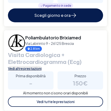
Pagamento in sede
Scegli giorno e ora
Poliambulatorio Brixiamed
Via Labirinto 9 - 26125 Brescia
2.8 km
Visita Cardiologica +
Elettrocardiogramma (Ecg)
Vedi altre prestazioni
Prima disponibilità
Prezzo
-
150€
Al momento non ci sono orari disponibili
Vedi tutte le prestazioni