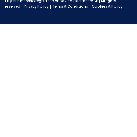
Elty è un marchio registrato di: DaVinci Healthcare Srl | All rights 
reserved
|
Privacy Policy
|
Terms & Conditions
|
Cookies & Policy