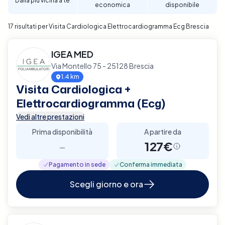
Dalla più vicina a te
economica
disponibile
17 risultati per Visita Cardiologica Elettrocardiogramma Ecg Brescia
IGEA MED
Via Montello 75 - 25128 Brescia
1.4 km
Visita Cardiologica +
Elettrocardiogramma (Ecg)
Vedi altre prestazioni
Prima disponibilità
A partire da
-
127€
Pagamento in sede
Conferma immediata
Scegli giorno e ora