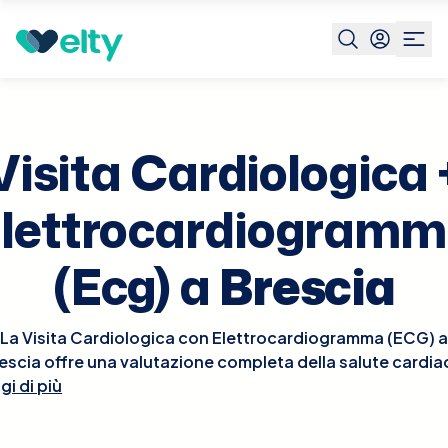
Prenota visita
Visita Cardiologica Elettrocardiogramma
Visita Cardiologica 
lettrocardiogram
(Ecg) a
Brescia
La Visita Cardiologica con Elettrocardiogramma (ECG) a
escia offre una valutazione completa della salute cardia
gi di più
combinando un esame clinico approfondito con un test
diagnostico essenziale. Durante la visita, il cardiologo
saminerà la storia medica del paziente, eseguirà un esa