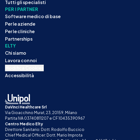
Tutti gli specialisti
PER I PARTNER
Software medico di base
Per le aziende
Per le cliniche
Partnerships
ELTY
Chi siamo
Lavora con noi
Modifica Cookies
Accessibilità
DaVinci Healthcare Srl
Via Gioacchino Murat, 23, 20159, Milano
Partita IVA 03740811207 e CF 10435390967
Centro Medico Elty
Direttore Sanitario: Dott. Rodolfo Buccico
Chief Medical Officer: Dott. Mario Improta