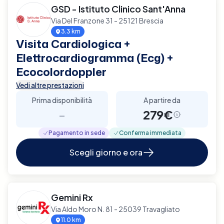
GSD - Istituto Clinico Sant'Anna
Via Del Franzone 31 - 25121 Brescia
3.3 km
Visita Cardiologica +
Elettrocardiogramma (Ecg) +
Ecocolordoppler
Vedi altre prestazioni
Prima disponibilità
A partire da
-
279€
Pagamento in sede
Conferma immediata
Scegli giorno e ora
Gemini Rx
Via Aldo Moro N. 81 - 25039 Travagliato
11.0 km