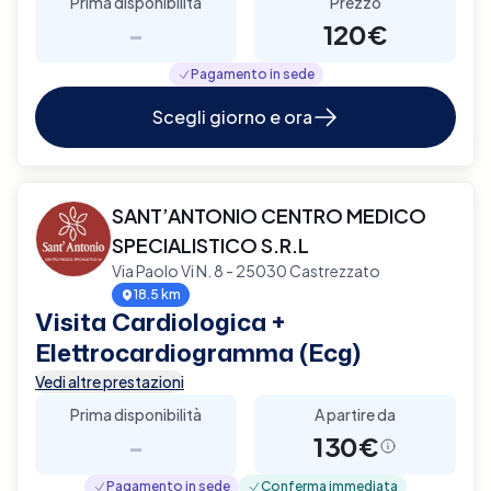
Prima disponibilità
Prezzo
-
120€
Pagamento in sede
Scegli giorno e ora
SANT’ANTONIO CENTRO MEDICO
SPECIALISTICO S.R.L
Via Paolo Vi N. 8 - 25030 Castrezzato
18.5 km
Visita Cardiologica +
Elettrocardiogramma (Ecg)
Vedi altre prestazioni
Prima disponibilità
A partire da
-
130€
Pagamento in sede
Conferma immediata