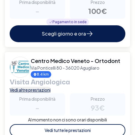
Prima disponibilità
Prezzo
-
100€
Pagamento in sede
Scegli giorno e ora
Centro Medico Veneto - Ortodont
Via Ponticelli 80 - 36020 Agugliaro
8.4 km
Visita Angiologica
Vedi altre prestazioni
Prima disponibilità
Prezzo
-
93€
Al momento non ci sono orari disponibili
Vedi tutte le prestazioni