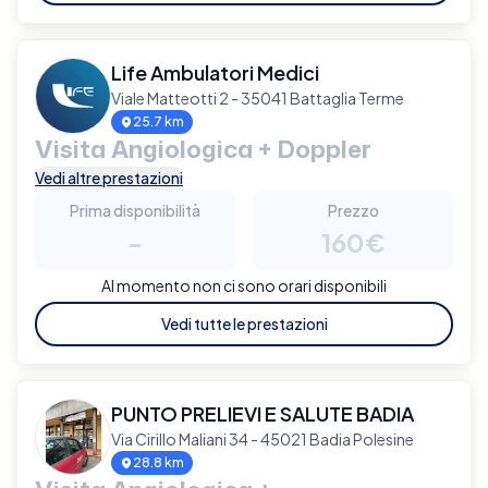
Life Ambulatori Medici
Viale Matteotti 2 - 35041 Battaglia Terme
25.7 km
Visita Angiologica + Doppler
Vedi altre prestazioni
Prima disponibilità
Prezzo
-
160€
Al momento non ci sono orari disponibili
Vedi tutte le prestazioni
PUNTO PRELIEVI E SALUTE BADIA
Via Cirillo Maliani 34 - 45021 Badia Polesine
28.8 km