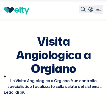
Prenota visita
Visita Angiologica
Orgiano
Visita
Angiologica a
Orgiano
La Visita Angiologica a Orgiano è un controllo
specialistico focalizzato sulla salute del sistema
Leggi di più
circolatorio, in particolare vene e arterie. Durante la
visita, l'angiologo valuta la struttura e la
funzionalità dei vasi sanguigni attraverso l'esame