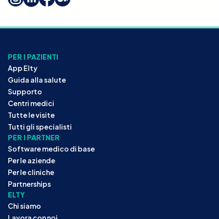
PER I PAZIENTI
App Elty
Guida alla salute
Supporto
Centri medici
Tutte le visite
Tutti gli specialisti
PER I PARTNER
Software medico di base
Per le aziende
Per le cliniche
Partnerships
ELTY
Chi siamo
Lavora con noi