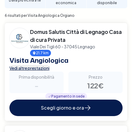
Dalla più vicina a te
economica
disponibile
6 risultati per Visita Angiologica Orgiano
Domus Salutis Città di Legnago Casa
di cura Privata
Viale Dei Tigli 60 - 37045 Legnago
21.7 km
Visita Angiologica
Vedi altre prestazioni
Prima disponibilità
Prezzo
-
122€
Pagamento in sede
Scegli giorno e ora