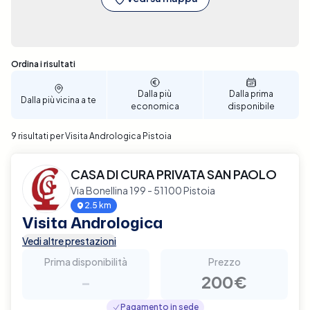
Sono stati trovati 9 risultati
Ordina i risultati
Dalla più
Dalla prima
Dalla più vicina a te
economica
disponibile
9 risultati per Visita Andrologica Pistoia
CASA DI CURA PRIVATA SAN PAOLO
Via Bonellina 199 - 51100 Pistoia
2.5 km
Visita Andrologica
Vedi altre prestazioni
Prima disponibilità
Prezzo
-
200€
Pagamento in sede