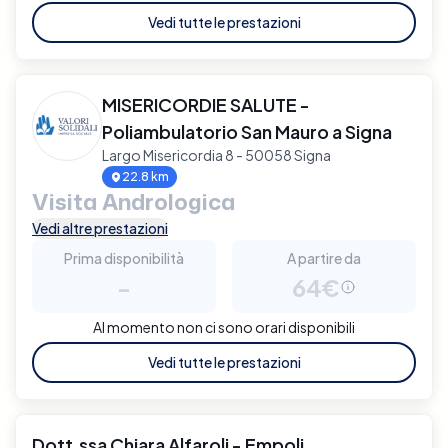
Vedi tutte le prestazioni
MISERICORDIE SALUTE -
Poliambulatorio San Mauro a Signa
Largo Misericordia 8 - 50058 Signa
22.8 km
Visita Andrologica
Vedi altre prestazioni
Prima disponibilità
A partire da
-
64€
Al momento non ci sono orari disponibili
Vedi tutte le prestazioni
Dott.ssa Chiara Alfaroli - Empoli