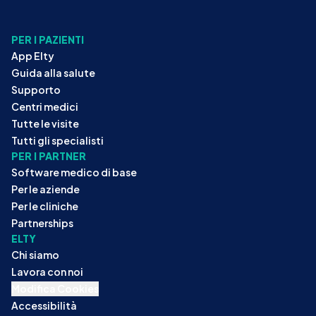
PER I PAZIENTI
App Elty
Guida alla salute
Supporto
Centri medici
Tutte le visite
Tutti gli specialisti
PER I PARTNER
Software medico di base
Per le aziende
Per le cliniche
Partnerships
ELTY
Chi siamo
Lavora con noi
Modifica Cookies
Accessibilità