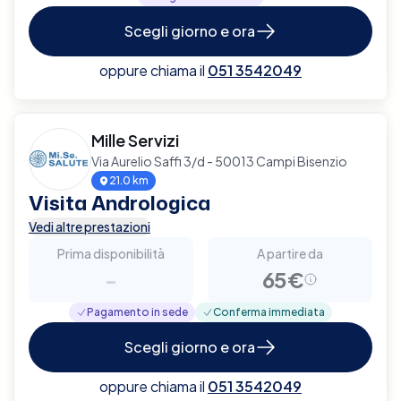
Scegli giorno e ora
oppure chiama il
051 3542049
Mille Servizi
Via Aurelio Saffi 3/d - 50013 Campi Bisenzio
21.0 km
Visita Andrologica
Vedi altre prestazioni
Prima disponibilità
A partire da
-
65€
Pagamento in sede
Conferma immediata
Scegli giorno e ora
oppure chiama il
051 3542049