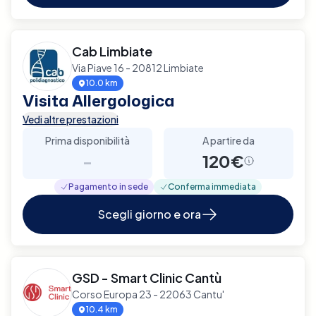
Cab Limbiate
Via Piave 16 - 20812 Limbiate
10.0 km
Visita Allergologica
Vedi altre prestazioni
Prima disponibilità
A partire da
-
120€
Pagamento in sede
Conferma immediata
Scegli giorno e ora
GSD - Smart Clinic Cantù
Corso Europa 23 - 22063 Cantu'
10.4 km