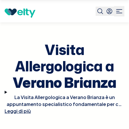
Prenota visita
Visita Allergologica
Verano Brianza
Visita
Allergologica a
Verano Brianza
La Visita Allergologica a Verano Brianza è un
appuntamento specialistico fondamentale per chi
Leggi di più
soffre di reazioni allergiche o sospetta di avere
allergie. Durante la visita, l'allergologo effettuerà
un'anamnesi dettagliata e potrebbe condurre test