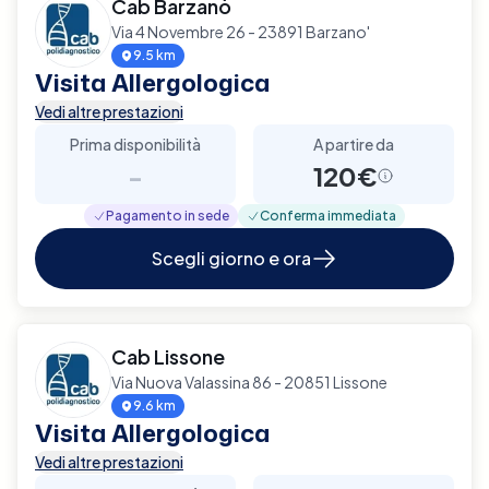
Cab Barzanò
Via 4 Novembre 26 - 23891 Barzano'
9.5 km
Visita Allergologica
Vedi altre prestazioni
Prima disponibilità
A partire da
-
120€
Pagamento in sede
Conferma immediata
Scegli giorno e ora
Cab Lissone
Via Nuova Valassina 86 - 20851 Lissone
9.6 km
Visita Allergologica
Vedi altre prestazioni