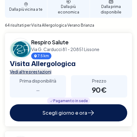
un'accurata valutazione allergologica a Verano
Dalla più
Dalla prima
Dalla più vicina a te
Brianza.
economica
disponibile
64 risultati per Visita Allergologica Verano Brianza
Respiro Salute
Via G. Carducci 81 - 20851 Lissone
7.5 km
Visita Allergologica
Vedi altre prestazioni
Prima disponibilità
Prezzo
-
90€
Pagamento in sede
Scegli giorno e ora