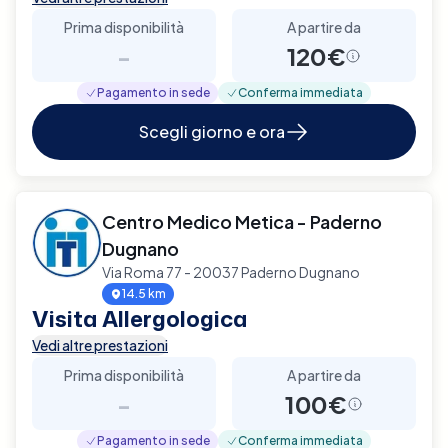
Prima disponibilità
A partire da
-
120€
Pagamento in sede
Conferma immediata
Scegli giorno e ora
Centro Medico Metica - Paderno
Dugnano
Via Roma 77 - 20037 Paderno Dugnano
14.5 km
Visita Allergologica
Vedi altre prestazioni
Prima disponibilità
A partire da
-
100€
Pagamento in sede
Conferma immediata