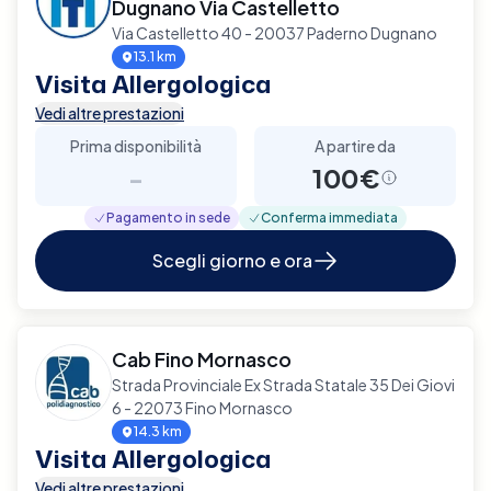
Dugnano Via Castelletto
Via Castelletto 40 - 20037 Paderno Dugnano
13.1 km
Visita Allergologica
Vedi altre prestazioni
Prima disponibilità
A partire da
-
100€
Pagamento in sede
Conferma immediata
Scegli giorno e ora
Cab Fino Mornasco
Strada Provinciale Ex Strada Statale 35 Dei Giovi
6 - 22073 Fino Mornasco
14.3 km
Visita Allergologica
Vedi altre prestazioni