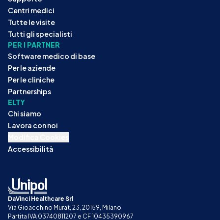
Centri medici
Tutte le visite
Tutti gli specialisti
PER I PARTNER
Software medico di base
Per le aziende
Per le cliniche
Partnerships
ELTY
Chi siamo
Lavora con noi
Modifica Cookies
Accessibilità
DaVinci Healthcare Srl
Via Gioacchino Murat, 23, 20159, Milano
Partita IVA 03740811207 e CF 10435390967