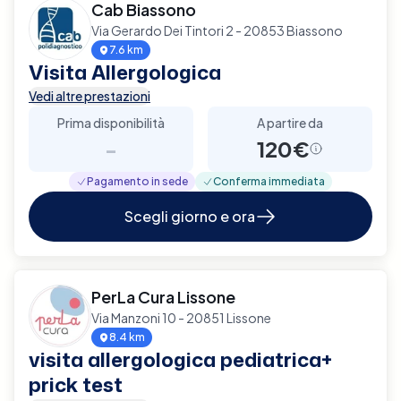
Cab Biassono
Via Gerardo Dei Tintori 2 - 20853 Biassono
7.6 km
Visita Allergologica
Vedi altre prestazioni
Prima disponibilità
A partire da
-
120€
Pagamento in sede
Conferma immediata
Scegli giorno e ora
PerLa Cura Lissone
Via Manzoni 10 - 20851 Lissone
8.4 km
visita allergologica pediatrica+
prick test