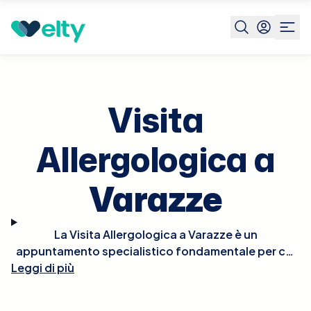
Prenota visita
Visita Allergologica
Varazze
Visita
Allergologica a
Varazze
La Visita Allergologica a Varazze è un
appuntamento specialistico fondamentale per chi
Leggi di più
soffre di reazioni allergiche o sospetta di avere
allergie. Durante la visita, l'allergologo effettuerà
un'anamnesi dettagliata e potrebbe condurre test