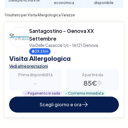
Dalla più vicina a te
economica
disponibile
un'accurata valutazione allergologica a Varazze.
1 risultato per Visita Allergologica Varazze
Santagostino - Genova XX
Settembre
Via Delle Casaccie 1/c - 16121 Genova
29.2 km
Visita Allergologica
Vedi altre prestazioni
Prima disponibilità
A partire da
-
85€
Pagamento in sede
Conferma immediata
Scegli giorno e ora