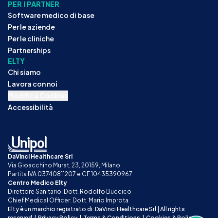
PER I PARTNER
Software medico di base
Per le aziende
Per le cliniche
Partnerships
ELTY
Chi siamo
Lavora con noi
Modifica Cookies
Accessibilità
DaVinci Healthcare Srl
Via Gioacchino Murat, 23, 20159, Milano
Partita IVA 03740811207 e CF 10435390967
Centro Medico Elty
Direttore Sanitario: Dott. Rodolfo Buccico
Chief Medical Officer: Dott. Mario Improta
Elty è un marchio registrato di: DaVinci Healthcare Srl | All rights 
reserved
|
Privacy Policy
|
Terms & Conditions
|
Cookies & Policy