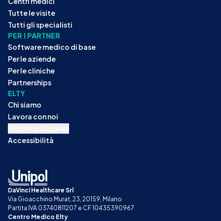
Centri medici
Tutte le visite
Tutti gli specialisti
PER I PARTNER
Software medico di base
Per le aziende
Per le cliniche
Partnerships
ELTY
Chi siamo
Lavora con noi
Modifica Cookies
Accessibilità
DaVinci Healthcare Srl
Via Gioacchino Murat, 23, 20159, Milano
Partita IVA 03740811207 e CF 10435390967
Centro Medico Elty