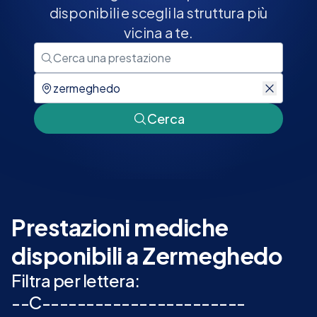
disponibili e scegli la struttura più
vicina a te.
Cerca
Prestazioni mediche
disponibili a Zermeghedo
Filtra per lettera:
-
-
C
-
-
-
-
-
-
-
-
-
-
-
-
-
-
-
-
-
-
-
-
-
-
-