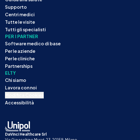
Supporto
Centri medici
Tutte le visite
Tutti gli specialisti
PER I PARTNER
Software medico di base
Per le aziende
Per le cliniche
Partnerships
ELTY
Chi siamo
Lavora con noi
Modifica Cookies
Accessibilità
DaVinci Healthcare Srl
Via Gioacchino Murat, 23, 20159, Milano