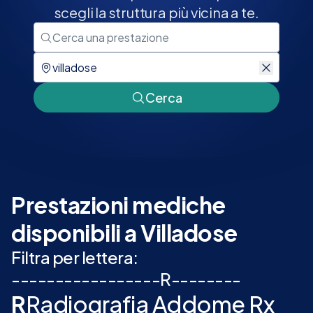
scegli la struttura più vicina a te.
Cerca
Prestazioni mediche
disponibili a Villadose
Filtra per lettera:
-
-
-
-
-
-
-
-
-
-
-
-
-
-
-
-
-
R
-
-
-
-
-
-
-
-
R
Radiografia Addome Rx