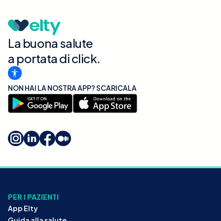
La buona salute
a portata di click.
NON HAI LA NOSTRA APP? SCARICALA
PER I PAZIENTI
App Elty
Guida alla salute