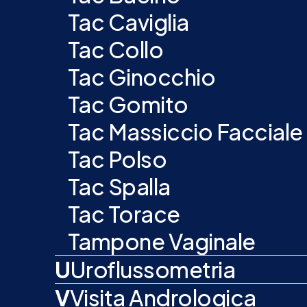
Tac Caviglia
Tac Collo
Tac Ginocchio
Tac Gomito
Tac Massiccio Facciale
Tac Polso
Tac Spalla
Tac Torace
Tampone Vaginale
U
Uroflussometria
V
Visita Andrologica