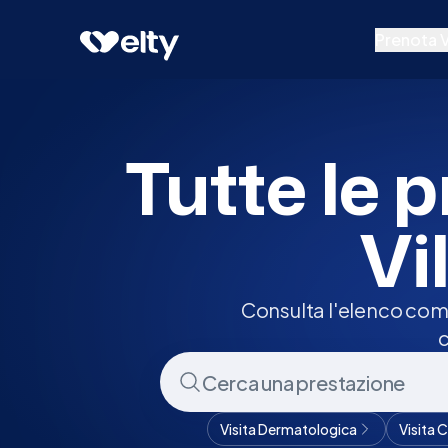
Prenota visita
Tutte
Villa San Giovanni
Prenota V
Prestazion
Specialisti
Tutte le p
Centri Medi
Vi
Consulta l'elenco comp
c
Visita Dermatologica
Visita 