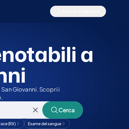
Accedi o registrati
enotabili a
nni
 San Giovanni. Scopri i
e.
Cerca
race (RX)
Esame del sangue