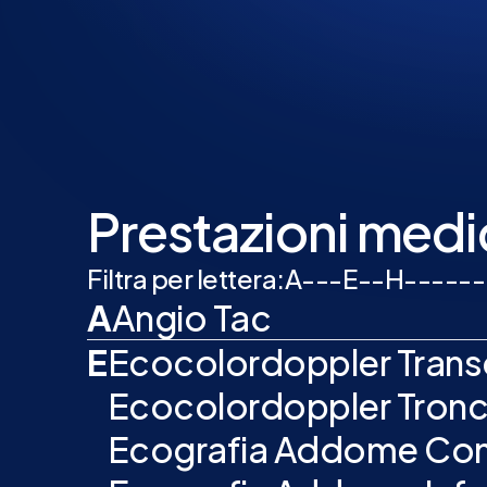
Prestazioni medic
Filtra per lettera:
A
-
-
-
E
-
-
H
-
-
-
-
-
-
A
Angio Tac
E
Ecocolordoppler Trans
Ecocolordoppler Tronch
Ecografia Addome Co