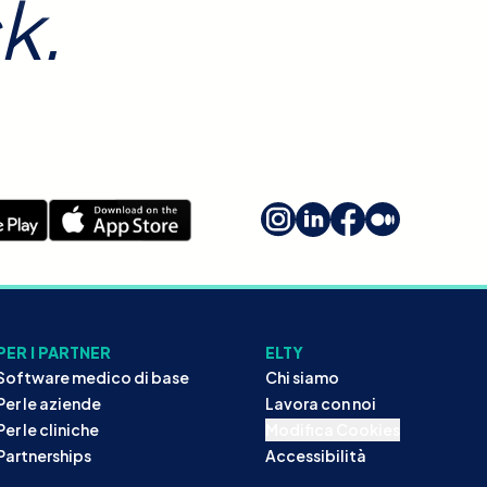
k.
PER I PARTNER
ELTY
Software medico di base
Chi siamo
Per le aziende
Lavora con noi
Per le cliniche
Modifica Cookies
Partnerships
Accessibilità