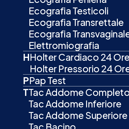
Ecografia Testicoli
Ecografia Transrettale
Ecografia Transvaginal
Elettromiografia
H
Holter Cardiaco 24 Or
Holter Pressorio 24 Or
P
Pap Test
T
Tac Addome Complet
Tac Addome Inferiore
Tac Addome Superiore
Tac Bacino