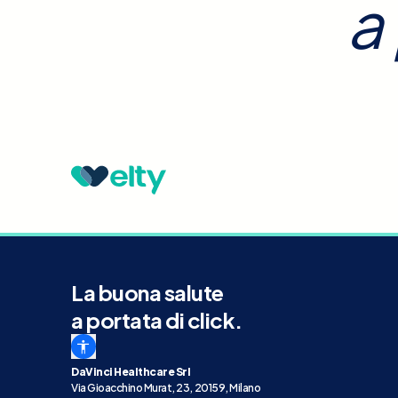
a
La buona salute
a portata di click.
DaVinci Healthcare Srl
Via Gioacchino Murat, 23, 20159, Milano