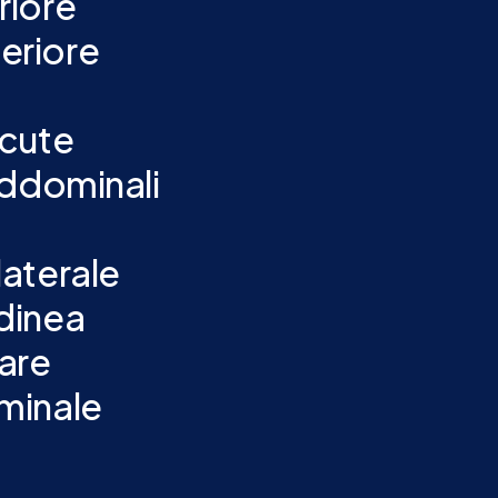
riore
eriore
ocute
Addominali
aterale
dinea
are
minale