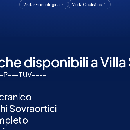
Visita Ginecologica
Visita Oculistica
he disponibili a Vill
-
P
-
-
-
T
U
V
-
-
-
-
cranico
i Sovraortici
mpleto