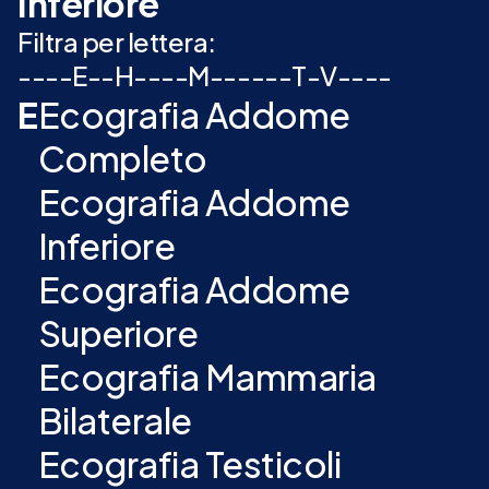
Inferiore
Filtra per lettera:
-
-
-
-
E
-
-
H
-
-
-
-
M
-
-
-
-
-
-
T
-
V
-
-
-
-
E
Ecografia Addome
Completo
Ecografia Addome
Inferiore
Ecografia Addome
Superiore
Ecografia Mammaria
Bilaterale
Ecografia Testicoli