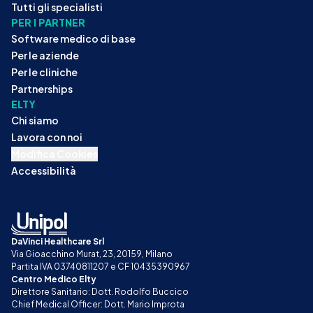
Tutti gli specialisti
PER I PARTNER
Software medico di base
Per le aziende
Per le cliniche
Partnerships
ELTY
Chi siamo
Lavora con noi
Modifica Cookies
Accessibilità
DaVinci Healthcare Srl
Via Gioacchino Murat, 23, 20159, Milano
Partita IVA 03740811207 e CF 10435390967
Centro Medico Elty
Direttore Sanitario: Dott. Rodolfo Buccico
Chief Medical Officer: Dott. Mario Improta