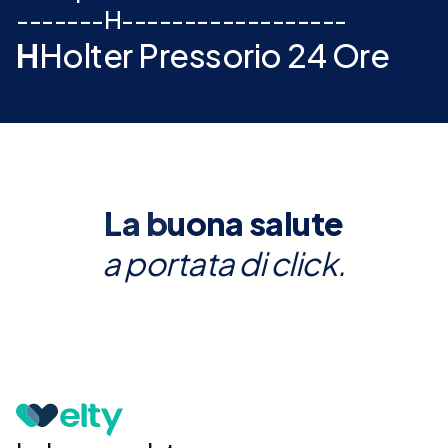
-
-
-
-
-
-
-
H
-
-
-
-
-
-
-
-
-
-
-
-
-
-
-
-
-
-
H
Holter Pressorio 24 Ore
La buona salute
a portata di click.