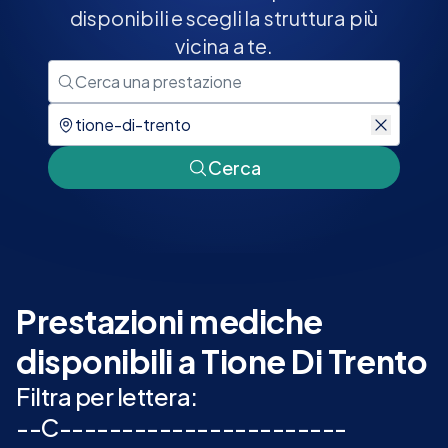
disponibili e scegli la struttura più
vicina a te.
Cerca
Prestazioni mediche
disponibili a Tione Di Trento
Filtra per lettera:
-
-
C
-
-
-
-
-
-
-
-
-
-
-
-
-
-
-
-
-
-
-
-
-
-
-