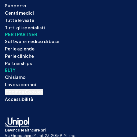
Supporto
Centri medici
Tutte le visite
Tutti gli specialisti
PER I PARTNER
Software medico di base
Per le aziende
Per le cliniche
Partnerships
ELTY
Chi siamo
Lavora con noi
Modifica Cookies
Accessibilità
DaVinci Healthcare Srl
Via Gioacchino Murat, 23, 20159, Milano