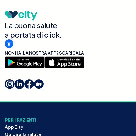
La buona salute
a portata di click.
NON HAI LA NOSTRA APP? SCARICALA
PER I PAZIENTI
App Elty
Guida alla salute