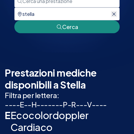
Cerca
Prestazioni mediche
disponibili a Stella
Filtra per lettera:
-
-
-
-
E
-
-
H
-
-
-
-
-
-
-
P
-
R
-
-
-
V
-
-
-
-
E
Ecocolordoppler
Cardiaco