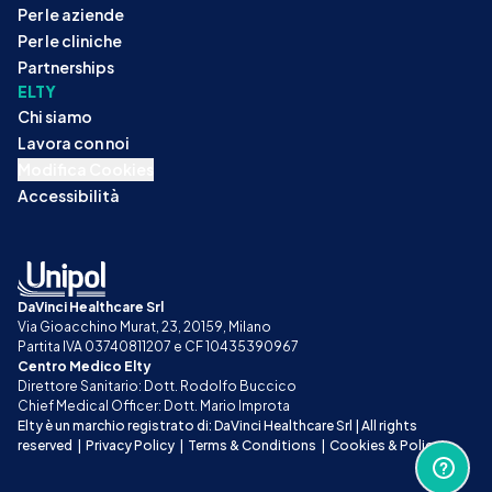
Per le aziende
Per le cliniche
Partnerships
ELTY
Chi siamo
Lavora con noi
Modifica Cookies
Accessibilità
DaVinci Healthcare Srl
Via Gioacchino Murat, 23, 20159, Milano
Partita IVA 03740811207 e CF 10435390967
Centro Medico Elty
Direttore Sanitario: Dott. Rodolfo Buccico
Chief Medical Officer: Dott. Mario Improta
Elty è un marchio registrato di: DaVinci Healthcare Srl | All rights 
reserved
|
Privacy Policy
|
Terms & Conditions
|
Cookies & Policy