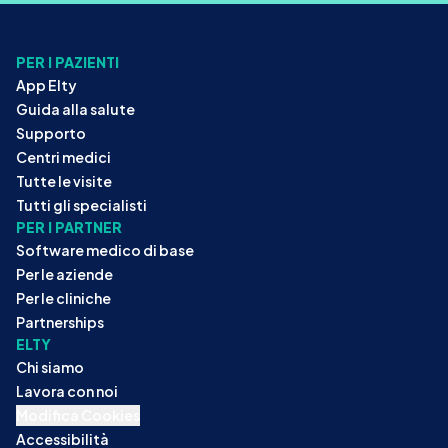
PER I PAZIENTI
App Elty
Guida alla salute
Supporto
Centri medici
Tutte le visite
Tutti gli specialisti
PER I PARTNER
Software medico di base
Per le aziende
Per le cliniche
Partnerships
ELTY
Chi siamo
Lavora con noi
Modifica Cookies
Accessibilità