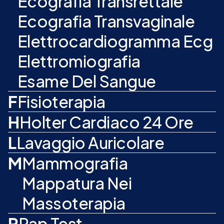
Ecografia Transrettale
Ecografia Transvaginale
Elettrocardiogramma Ecg
Elettromiografia
Esame Del Sangue
F
Fisioterapia
H
Holter Cardiaco 24 Ore
L
Lavaggio Auricolare
M
Mammografia
Mappatura Nei
Massoterapia
P
Pap Test