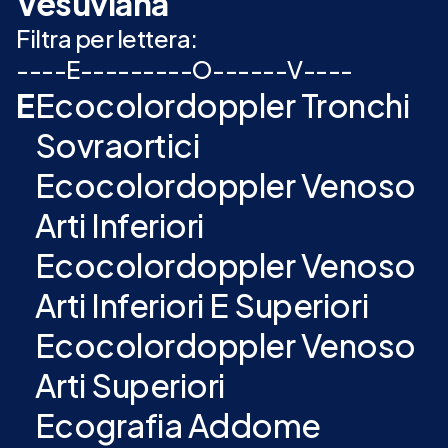
Vesuviana
Filtra per lettera:
-
-
-
-
E
-
-
-
-
-
-
-
-
-
O
-
-
-
-
-
-
V
-
-
-
-
E
Ecocolordoppler Tronchi
Sovraortici
Ecocolordoppler Venoso
Arti Inferiori
Ecocolordoppler Venoso
Arti Inferiori E Superiori
Ecocolordoppler Venoso
Arti Superiori
Ecografia Addome