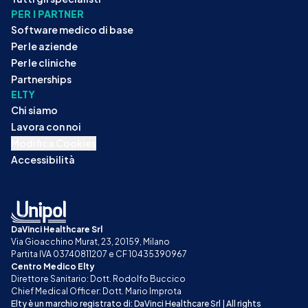
PER I PARTNER
Software medico di base
Per le aziende
Per le cliniche
Partnerships
ELTY
Chi siamo
Lavora con noi
Modifica Cookies
Accessibilità
DaVinci Healthcare Srl
Via Gioacchino Murat, 23, 20159, Milano
Partita IVA 03740811207 e CF 10435390967
Centro Medico Elty
Direttore Sanitario: Dott. Rodolfo Buccico
Chief Medical Officer: Dott. Mario Improta
Elty è un marchio registrato di: DaVinci Healthcare Srl | All rights 