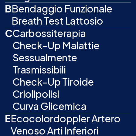
B
Bendaggio Funzionale
Breath Test Lattosio
C
Carbossiterapia
Check-Up Malattie
Sessualmente
Trasmissibili
Check-Up Tiroide
Criolipolisi
Curva Glicemica
E
Ecocolordoppler Artero
Venoso Arti Inferiori