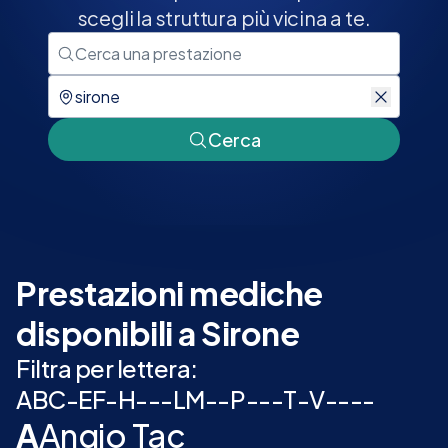
scegli la struttura più vicina a te.
Cerca
Prestazioni mediche
disponibili a Sirone
Filtra per lettera:
A
B
C
-
E
F
-
H
-
-
-
L
M
-
-
P
-
-
-
T
-
V
-
-
-
-
A
Angio Tac