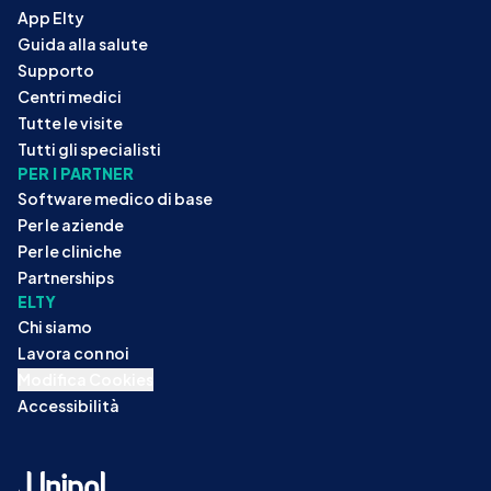
App Elty
Guida alla salute
Supporto
Centri medici
Tutte le visite
Tutti gli specialisti
PER I PARTNER
Software medico di base
Per le aziende
Per le cliniche
Partnerships
ELTY
Chi siamo
Lavora con noi
Modifica Cookies
Accessibilità