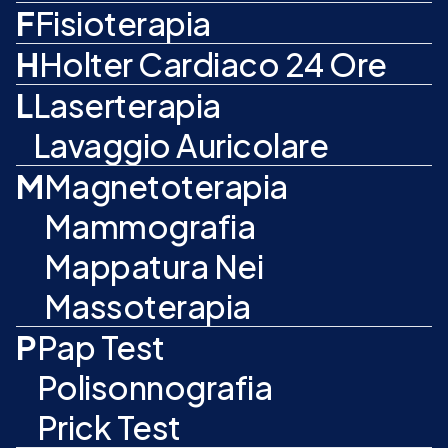
F
Fisioterapia
H
Holter Cardiaco 24 Ore
L
Laserterapia
Lavaggio Auricolare
M
Magnetoterapia
Mammografia
Mappatura Nei
Massoterapia
P
Pap Test
Polisonnografia
Prick Test