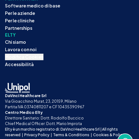
Software medico di base
Per le aziende
Per le cliniche
Partnerships
ELTY
Chi siamo
Lavora con noi
Modifica Cookies
Accessibilità
DaVinci Healthcare Srl
Via Gioacchino Murat, 23, 20159, Milano
Partita IVA 03740811207 e CF 10435390967
Centro Medico Elty
Direttore Sanitario: Dott. Rodolfo Buccico
Chief Medical Officer: Dott. Mario Improta
Elty è un marchio registrato di: DaVinci Healthcare Srl | All rights 
reserved
|
Privacy Policy
|
Terms & Conditions
|
Cookies & Policy