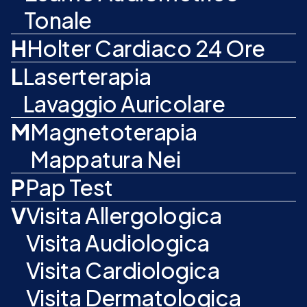
Tonale
H
Holter Cardiaco 24 Ore
L
Laserterapia
Lavaggio Auricolare
M
Magnetoterapia
Mappatura Nei
P
Pap Test
V
Visita Allergologica
Visita Audiologica
Visita Cardiologica
Visita Dermatologica