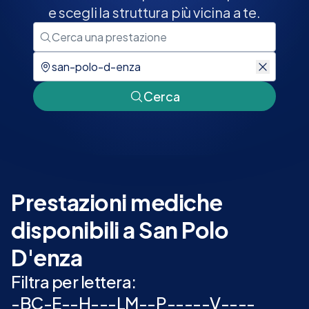
e scegli la struttura più vicina a te.
Cerca
Prestazioni mediche
disponibili a San Polo
D'enza
Filtra per lettera:
-
B
C
-
E
-
-
H
-
-
-
L
M
-
-
P
-
-
-
-
-
V
-
-
-
-