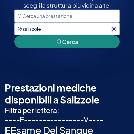
scegli la struttura più vicina a te.
Cerca
Prestazioni mediche
disponibili a Salizzole
Filtra per lettera:
-
-
-
-
E
-
-
-
-
-
-
-
-
-
-
-
-
-
-
-
-
V
-
-
-
-
E
Esame Del Sangue