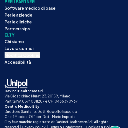
PER I PARTNER
Software medico di base
Per le aziende
Per le cliniche
Partnerships
ELTY
Chi siamo
Lavora con noi
Modifica Cookies
Accessibilità
DaVinci Healthcare Srl
Via Gioacchino Murat, 23, 20159, Milano
Partita IVA 03740811207 e CF 10435390967
Centro Medico Elty
Direttore Sanitario: Dott. Rodolfo Buccico
Chief Medical Officer: Dott. Mario Improta
Elty è un marchio registrato di: DaVinci Healthcare Srl | All rights 
reserved
|
Privacy Policy
|
Terms & Conditions
|
Cookies & Policy