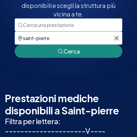
disponibili e scegli la struttura più
vicina a te.
Cerca
Prestazioni mediche
disponibili a Saint-pierre
Filtra per lettera:
-
-
-
-
-
-
-
-
-
-
-
-
-
-
-
-
-
-
-
-
-
V
-
-
-
-