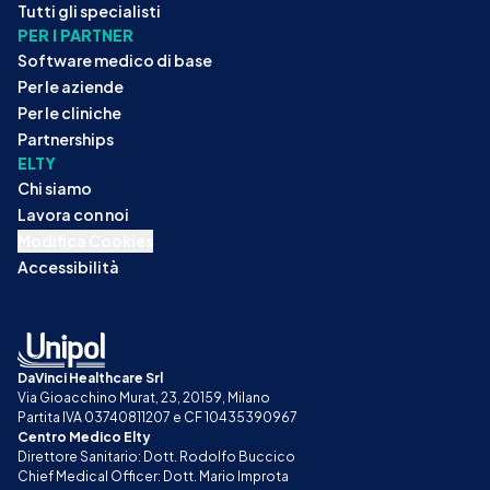
Tutti gli specialisti
PER I PARTNER
Software medico di base
Per le aziende
Per le cliniche
Partnerships
ELTY
Chi siamo
Lavora con noi
Modifica Cookies
Accessibilità
DaVinci Healthcare Srl
Via Gioacchino Murat, 23, 20159, Milano
Partita IVA 03740811207 e CF 10435390967
Centro Medico Elty
Direttore Sanitario: Dott. Rodolfo Buccico
Chief Medical Officer: Dott. Mario Improta