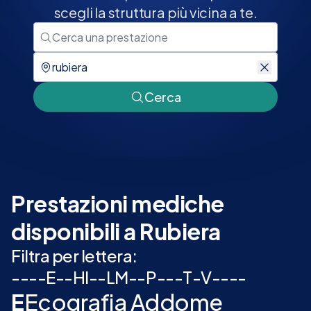
scegli la struttura più vicina a te.
Cerca
Prestazioni mediche
disponibili a Rubiera
Filtra per lettera:
-
-
-
-
E
-
-
H
I
-
-
L
M
-
-
P
-
-
-
T
-
V
-
-
-
-
E
Ecografia Addome