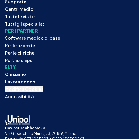
Supporto
Centri medici
Tutte le visite
Tutti gli specialisti
PER I PARTNER
Software medico di base
Per le aziende
Per le cliniche
Partnerships
ELTY
Chi siamo
Lavora con noi
Modifica Cookies
Accessibilità
DaVinci Healthcare Srl
Via Gioacchino Murat, 23, 20159, Milano