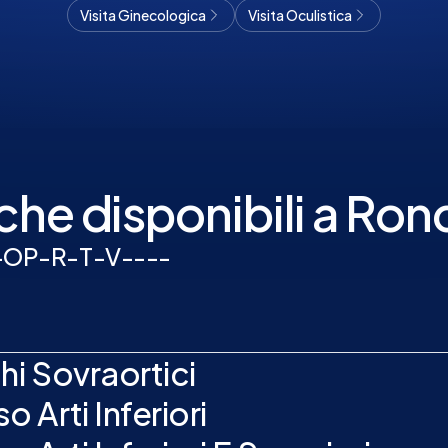
Visita Ginecologica
Visita Oculistica
che disponibili a Ron
-
O
P
-
R
-
T
-
V
-
-
-
-
i Sovraortici
Arti Inferiori