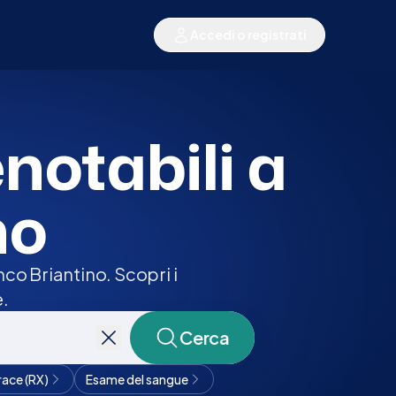
Accedi o registrati
enotabili a
no
co Briantino. Scopri i
e.
Cerca
race (RX)
Esame del sangue