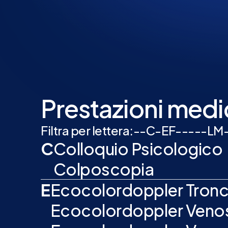
Prestazioni medi
Filtra per lettera:
-
-
C
-
E
F
-
-
-
-
-
L
M
C
Colloquio Psicologico
Colposcopia
E
Ecocolordoppler Tronch
Ecocolordoppler Venoso 