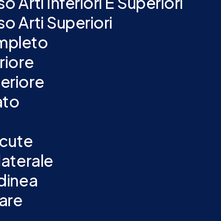
Arti Inferiori E Superiori
 Arti Superiori
mpleto
riore
eriore
ato
ocute
aterale
dinea
are