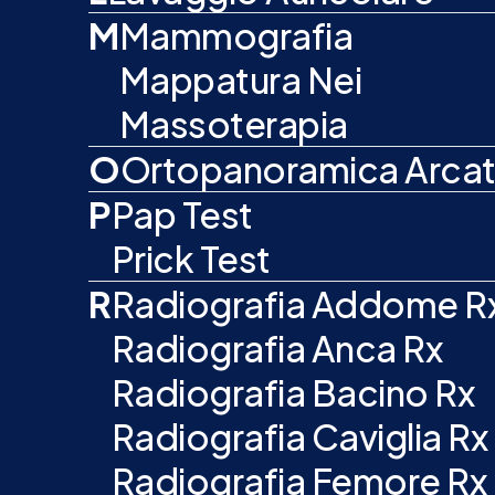
M
Mammografia
Mappatura Nei
Massoterapia
O
Ortopanoramica Arcat
P
Pap Test
Prick Test
R
Radiografia Addome R
Radiografia Anca Rx
Radiografia Bacino Rx
Radiografia Caviglia Rx
Radiografia Femore Rx