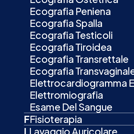
Ecografia Peniena
Ecografia Spalla
Ecografia Testicoli
Ecografia Tiroidea
Ecografia Transrettale
Ecografia Transvaginal
Elettrocardiogramma 
Elettromiografia
Esame Del Sangue
F
Fisioterapia
L
Lavaggio Auricolare