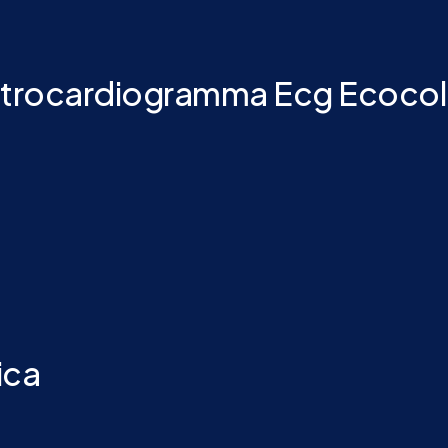
lettrocardiogramma Ecg Ecoco
ica