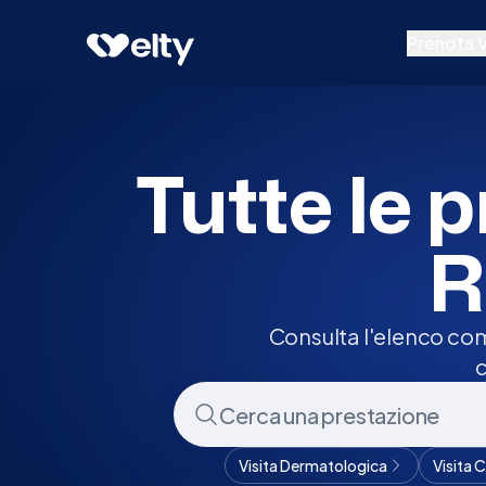
Prenota visita
Tutte
Ronco Briantino
Prenota V
Prestazion
Specialisti
Tutte le p
Centri Medi
R
Consulta l'elenco com
c
Visita Dermatologica
Visita 