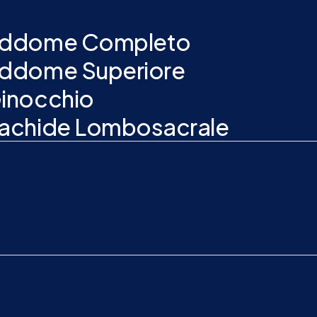
 Addome Completo
Addome Superiore
Ginocchio
Rachide Lombosacrale