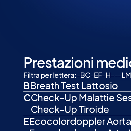
Prestazioni medic
Filtra per lettera:
-
B
C
-
E
F
-
H
-
-
-
L
M
B
Breath Test Lattosio
C
Check-Up Malattie Sess
Check-Up Tiroide
E
Ecocolordoppler Aort