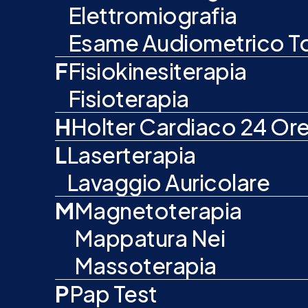
Elettromiografia
Esame Audiometrico T
F
Fisiokinesiterapia
Fisioterapia
H
Holter Cardiaco 24 Or
L
Laserterapia
Lavaggio Auricolare
M
Magnetoterapia
Mappatura Nei
Massoterapia
P
Pap Test