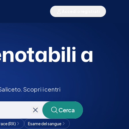
Accedi o registrati
enotabili a
liceto. Scopri i centri
Cerca
race (RX)
Esame del sangue