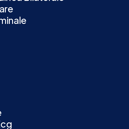
are
minale
e
Ecg