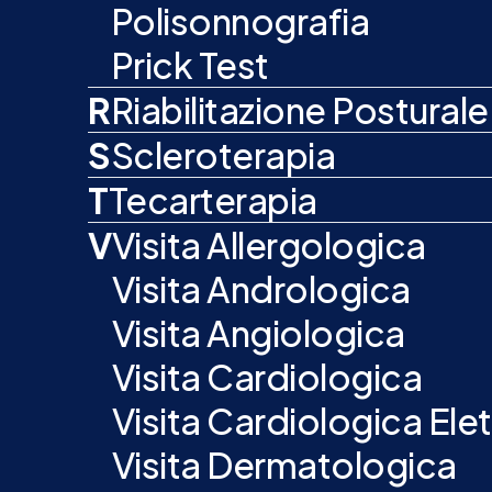
Polisonnografia
Prick Test
R
Riabilitazione Posturale
S
Scleroterapia
T
Tecarterapia
V
Visita Allergologica
Visita Andrologica
Visita Angiologica
Visita Cardiologica
Visita Cardiologica E
Visita Dermatologica