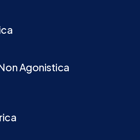
ica
 Non Agonistica
rica