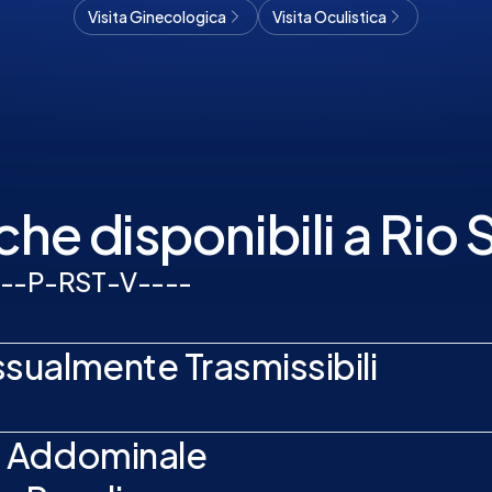
Visita Ginecologica
Visita Oculistica
he disponibili a Rio 
-
-
P
-
R
S
T
-
V
-
-
-
-
ualmente Trasmissibili
a Addominale