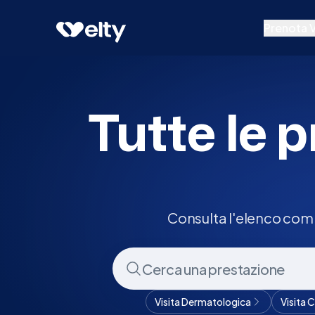
Prenota visita
Tutte
Rio Saliceto
Prenota V
Prestazion
Specialisti
Tutte le p
Centri Medi
Consulta l'elenco comp
Visita Dermatologica
Visita 