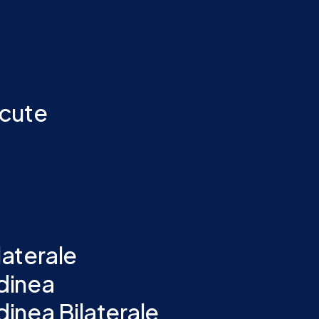
ocute
aterale
dinea
inea Bilaterale