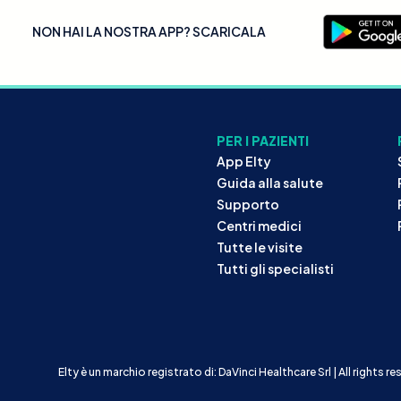
NON HAI LA NOSTRA APP? SCARICALA
PER I PAZIENTI
App Elty
Guida alla salute
Supporto
Centri medici
Tutte le visite
Tutti gli specialisti
Elty è un marchio registrato di: DaVinci Healthcare Srl | All rights r