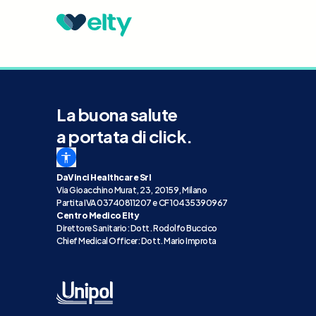
La buona salute
a portata di click.
DaVinci Healthcare Srl
Via Gioacchino Murat, 23, 20159, Milano
Partita IVA 03740811207 e CF 10435390967
Centro Medico Elty
Direttore Sanitario: Dott. Rodolfo Buccico
Chief Medical Officer: Dott. Mario Improta