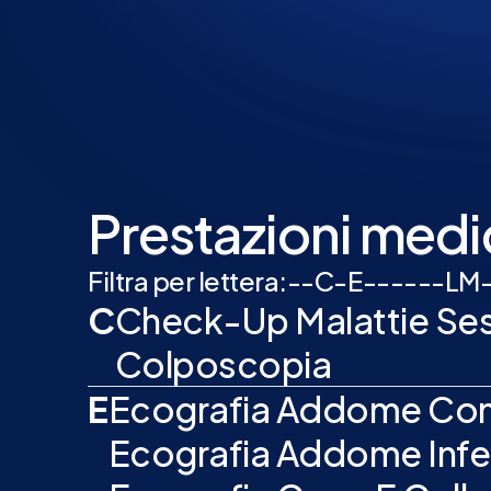
Prestazioni medi
Filtra per lettera:
-
-
C
-
E
-
-
-
-
-
-
L
M
C
Check-Up Malattie Sess
Colposcopia
E
Ecografia Addome Co
Ecografia Addome Infe