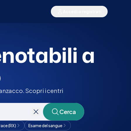
Accedi o registrati
enotabili a
o
nzacco. Scopri i centri
Cerca
race (RX)
Esame del sangue