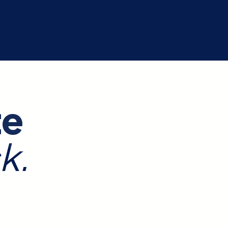
te
k.