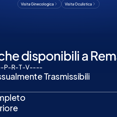
Visita Ginecologica
Visita Oculistica
che disponibili a R
-
-
P
-
R
-
T
-
V
-
-
-
-
ualmente Trasmissibili
mpleto
riore