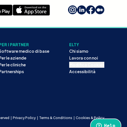
PER I PARTNER
ELTY
Software medico di base
Chi siamo
Per le aziende
Lavora con noi
Per le cliniche
Modifica Cookies
Partnerships
Accessibilità
eserved
|
Privacy Policy
|
Terms & Conditions
|
Cookies & Policy
Help