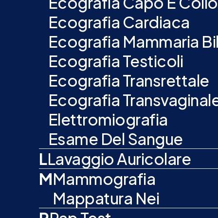
Ecografia Capo E Collo
Ecografia Cardiaca
Ecografia Mammaria Bil
Ecografia Testicoli
Ecografia Transrettale
Ecografia Transvaginal
Elettromiografia
Esame Del Sangue
L
Lavaggio Auricolare
M
Mammografia
Mappatura Nei