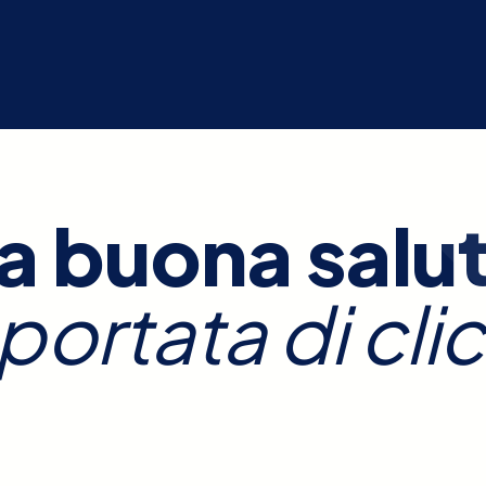
a buona salu
 portata di clic