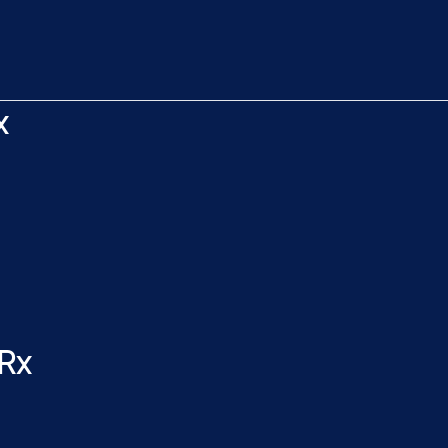
x
 Rx