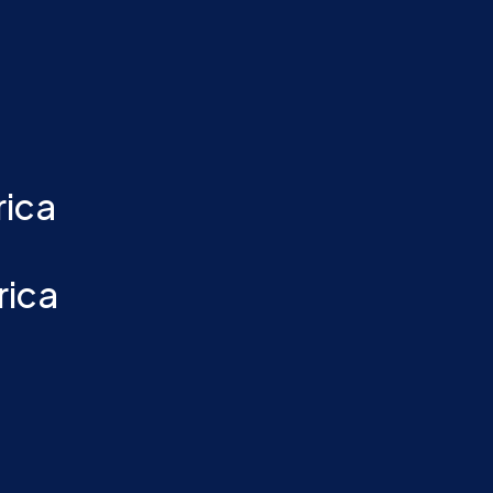
rica
rica