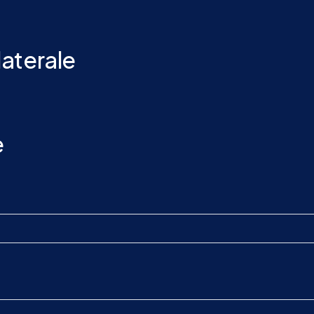
aterale
e