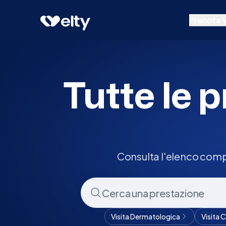
Prenota visita
Tutte
Remanzacco
Prenota V
Prestazion
Specialisti
Tutte le p
Centri Medi
Consulta l'elenco comp
Visita Dermatologica
Visita 