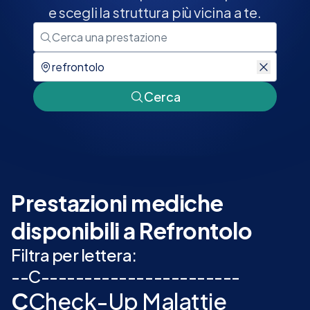
e scegli la struttura più vicina a te.
Cerca
Prestazioni mediche
disponibili a Refrontolo
Filtra per lettera:
-
-
C
-
-
-
-
-
-
-
-
-
-
-
-
-
-
-
-
-
-
-
-
-
-
-
C
Check-Up Malattie