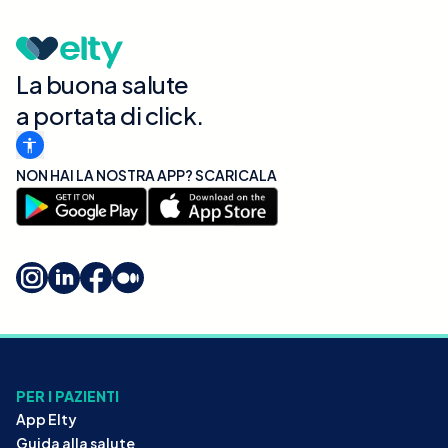
La buona salute
a portata di click.
NON HAI LA NOSTRA APP? SCARICALA
PER I PAZIENTI
App Elty
Guida alla salute