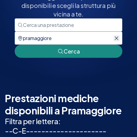
disponibili e scegli la struttura più
vicina a te.
Cerca
Prestazioni mediche
disponibili a Pramaggiore
Filtra per lettera:
-
-
C
-
E
-
-
-
-
-
-
-
-
-
-
-
-
-
-
-
-
-
-
-
-
-