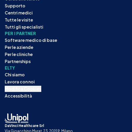
Supporto
Centri medici
Tutte le visite
Tutti gli specialisti
PER I PARTNER
Software medico di base
Per le aziende
Per le cliniche
Partnerships
ELTY
Chi siamo
Lavora con noi
Modifica Cookies
Accessibilità
DaVinci Healthcare Srl
Via Gioacchino Murat, 23, 20159, Milano