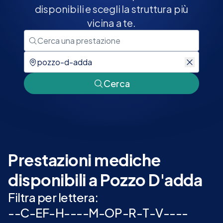
disponibili e scegli la struttura più
vicina a te.
Cerca
Prestazioni mediche
disponibili a Pozzo D'adda
Filtra per lettera:
-
-
C
-
E
F
-
H
-
-
-
-
M
-
O
P
-
R
-
T
-
V
-
-
-
-