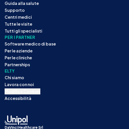
Guida alla salute
Supporto
Centri medici
Tutte le visite
Tutti gli specialisti
PER I PARTNER
Software medico di base
Per le aziende
Per le cliniche
Partnerships
ELTY
Chi siamo
Lavora con noi
Modifica Cookies
Accessibilità
DaVinci Healthcare Srl