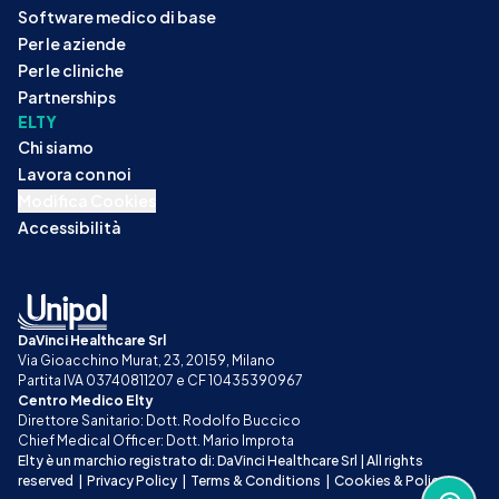
Software medico di base
Per le aziende
Per le cliniche
Partnerships
ELTY
Chi siamo
Lavora con noi
Modifica Cookies
Accessibilità
DaVinci Healthcare Srl
Via Gioacchino Murat, 23, 20159, Milano
Partita IVA 03740811207 e CF 10435390967
Centro Medico Elty
Direttore Sanitario: Dott. Rodolfo Buccico
Chief Medical Officer: Dott. Mario Improta
Elty è un marchio registrato di: DaVinci Healthcare Srl | All rights 
reserved
|
Privacy Policy
|
Terms & Conditions
|
Cookies & Policy