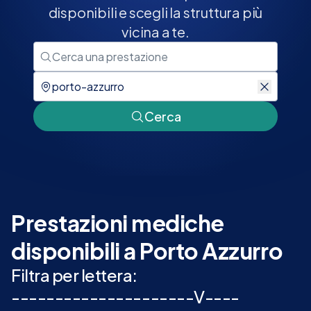
disponibili e scegli la struttura più
vicina a te.
Cerca
Prestazioni mediche
disponibili a Porto Azzurro
Filtra per lettera:
-
-
-
-
-
-
-
-
-
-
-
-
-
-
-
-
-
-
-
-
-
V
-
-
-
-