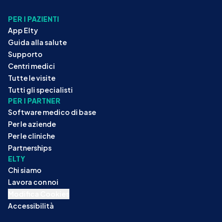
PER I PAZIENTI
App Elty
Guida alla salute
Supporto
Centri medici
Tutte le visite
Tutti gli specialisti
PER I PARTNER
Software medico di base
Per le aziende
Per le cliniche
Partnerships
ELTY
Chi siamo
Lavora con noi
Modifica Cookies
Accessibilità