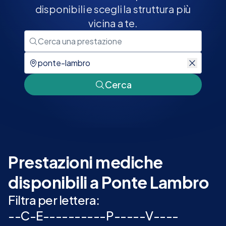
disponibili e scegli la struttura più
vicina a te.
Cerca
Prestazioni mediche
disponibili a Ponte Lambro
Filtra per lettera:
-
-
C
-
E
-
-
-
-
-
-
-
-
-
-
P
-
-
-
-
-
V
-
-
-
-