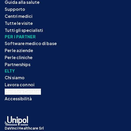
Guida alla salute
Supporto
Centri medici
Tutte le visite
Tutti gli specialisti
PER I PARTNER
Software medico di base
Per le aziende
Per le cliniche
Partnerships
ELTY
Chi siamo
Lavora con noi
Modifica Cookies
Accessibilità
DaVinci Healthcare Srl