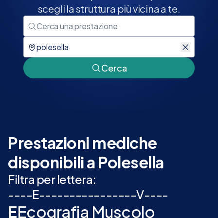
scegli la struttura più vicina a te.
Cerca
Prestazioni mediche
disponibili a Polesella
Filtra per lettera:
-
-
-
-
E
-
-
-
-
-
-
-
-
-
-
-
-
-
-
-
-
V
-
-
-
-
E
Ecografia Muscolo